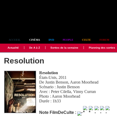
Simplement culte
ACCUEIL
CINÉMA
DVD
PEOPLE
CULTE
FORUM
Actualité
De A à Z
Sorties de la semaine
Planning des sorties
Resolution
Resolution
États-Unis, 2011
De
Justin Benson
,
Aaron Moorhead
Scénario :
Justin Benson
Avec :
Peter Cilella
,
Vinny Curran
Photo :
Aaron Moorhead
Durée : 1h33
Note FilmDeCulte :