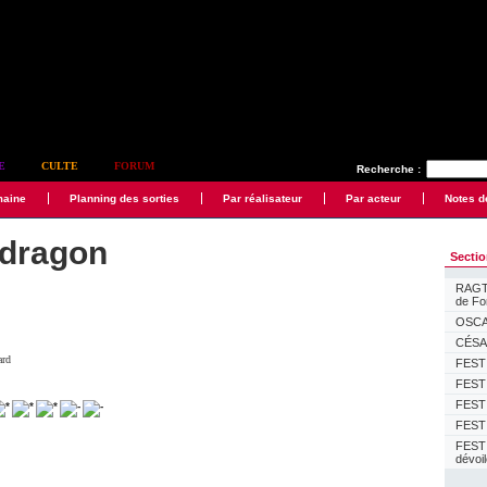
E
CULTE
FORUM
Recherche :
maine
Planning des sorties
Par réalisateur
Par acteur
Notes d
 dragon
Secti
RAGTI
de F
OSCAR
CÉSAR
ard
FESTI
FESTI
FESTI
FESTI
FEST
dévoi