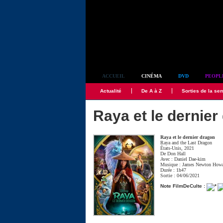
Simplement culte
ACCUEIL
CINÉMA
DVD
PEOPL
Actualité
De A à Z
Sorties de la se
Raya et le dernier
Raya et le dernier dragon
Raya and the Last Dragon
États-Unis, 2021
De
Don Hall
Avec :
Daniel Dae-kim
Musique :
James Newton How
Durée : 1h47
Sortie : 04/06/2021
Note FilmDeCulte :