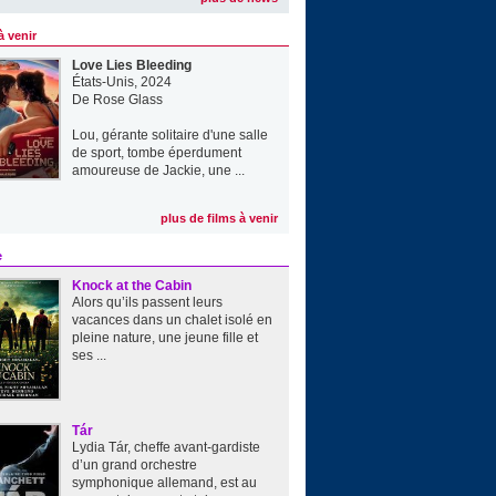
à venir
Love Lies Bleeding
États-Unis, 2024
De
Rose Glass
Lou, gérante solitaire d'une salle
de sport, tombe éperdument
amoureuse de Jackie, une ...
plus de films à venir
e
Knock at the Cabin
Alors qu’ils passent leurs
vacances dans un chalet isolé en
pleine nature, une jeune fille et
ses ...
Tár
Lydia Tár, cheffe avant-gardiste
d’un grand orchestre
symphonique allemand, est au