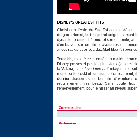
DISNEY'S GREATEST HITS
Choisissant l'Asie du Sud-Est comme décor et
dragon oriental, le film prend soigneusement
dynamique entre l'héroïne et son ennemie, au 
d'embrayer sur un film d'aventures qui emp
ancestraux piégés et à du...
Mad Max
(?) pour s
Toutefois, malgré cette entrée en matière prome
Disney passés et pas les plus vieux (le sideki
la
Vaiana
, sans
love interest
, l'antagonisme s
même si le cocktail fonctionne correctement, il
dernier dragon
est un bon film d'aventures 
régulièrement très beau. Sans doute trop 
l'émerveillement, pour le hisser au niveau supér
Commentaires
Partenaires