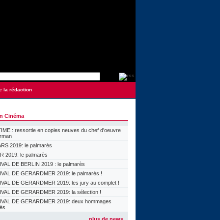
e la rédaction
on Cinéma
ME : ressortie en copies neuves du chef d'oeuvre
orman
S 2019: le palmarès
 2019: le palmarès
VAL DE BERLIN 2019 : le palmarès
VAL DE GERARDMER 2019: le palmarès !
VAL DE GERARDMER 2019: les jury au complet !
VAL DE GERARDMER 2019: la sélection !
IVAL DE GERARDMER 2019: deux hommages
lés
plus de news