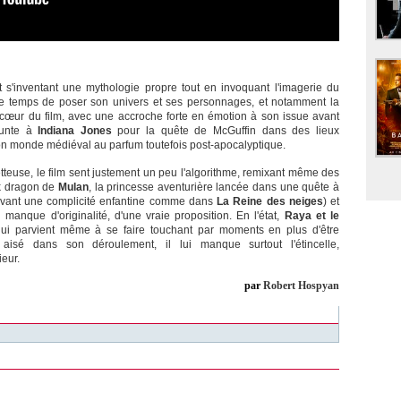
 s'inventant une mythologie propre tout en invoquant l'imagerie du
 le temps de poser son univers et ses personnages, et notamment la
cœur du film, avec une accroche forte en émotion à son issue avant
runte à
Indiana Jones
pour la quête de McGuffin dans des lieux
on monde médiéval au parfum toutefois post-apocalyptique.
tteuse, le film sent justement un peu l'algorithme, remixant même des
ck dragon de
Mulan
, la princesse aventurière lancée dans une quête à
uivant une complicité enfantine comme dans
La Reine des neiges
) et
 manque d'originalité, d'une vraie proposition. En l'état,
Raya et le
qui parvient même à se faire touchant par moments en plus d'être
aisé dans son déroulement, il lui manque surtout l'étincelle,
ieur.
par
Robert Hospyan