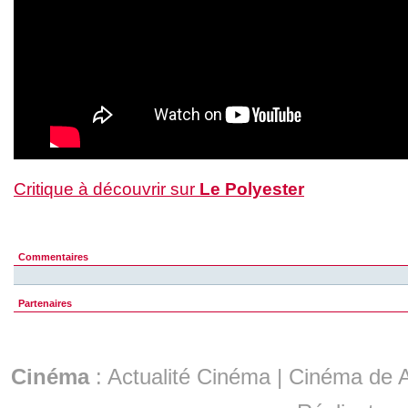
Critique à découvrir sur
Le Polyester
Commentaires
Partenaires
Cinéma
:
Actualité Cinéma
|
Cinéma de A