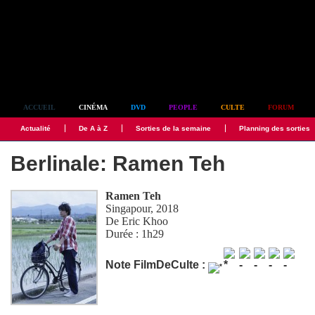
Simplement culte
ACCUEIL
CINÉMA
DVD
PEOPLE
CULTE
FORUM
Actualité
De A à Z
Sorties de la semaine
Planning des sorties
Berlinale: Ramen Teh
Ramen Teh
Singapour, 2018
De
Eric Khoo
Durée : 1h29
Note FilmDeCulte :