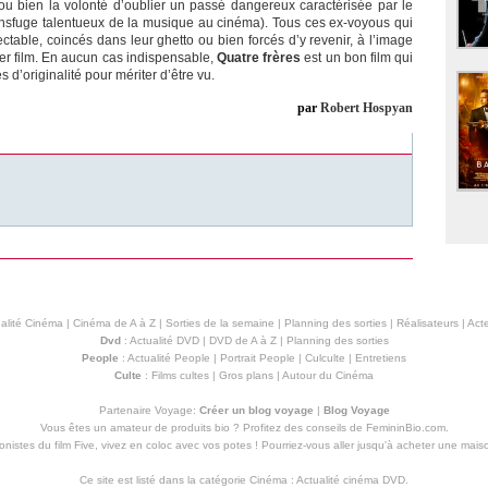
ou bien la volonté d’oublier un passé dangereux caractérisée par le
sfuge talentueux de la musique au cinéma). Tous ces ex-voyous qui
ectable, coincés dans leur ghetto ou bien forcés d’y revenir, à l’image
r film. En aucun cas indispensable,
Quatre frères
est un bon film qui
d’originalité pour mériter d’être vu.
par
Robert Hospyan
alité Cinéma
|
Cinéma de A à Z
|
Sorties de la semaine
|
Planning des sorties
|
Réalisateurs
|
Acte
Dvd
:
Actualité DVD
|
DVD de A à Z
|
Planning des sorties
People
:
Actualité People
|
Portrait People
|
Culculte
|
Entretiens
Culte
:
Films cultes
|
Gros plans
|
Autour du Cinéma
Partenaire Voyage:
Créer un blog voyage
|
Blog Voyage
Vous êtes un amateur de produits
bio
? Profitez des conseils de FemininBio.com.
istes du film Five, vivez en coloc avec vos potes ! Pourriez-vous aller jusqu'à
acheter une mais
Ce site est listé dans la catégorie
Cinéma
:
Actualité cinéma DVD
.