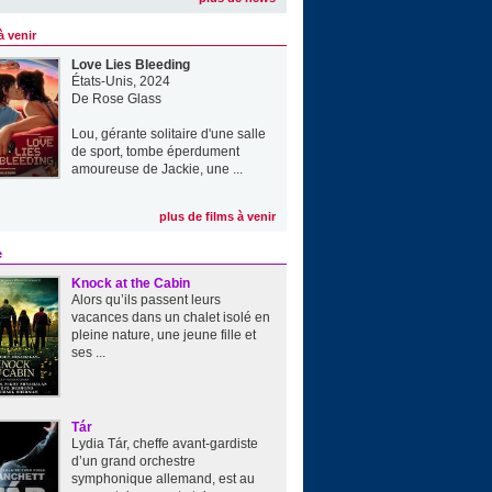
à venir
Love Lies Bleeding
États-Unis, 2024
De
Rose Glass
Lou, gérante solitaire d'une salle
de sport, tombe éperdument
amoureuse de Jackie, une ...
plus de films à venir
e
Knock at the Cabin
Alors qu’ils passent leurs
vacances dans un chalet isolé en
pleine nature, une jeune fille et
ses ...
Tár
Lydia Tár, cheffe avant-gardiste
d’un grand orchestre
symphonique allemand, est au