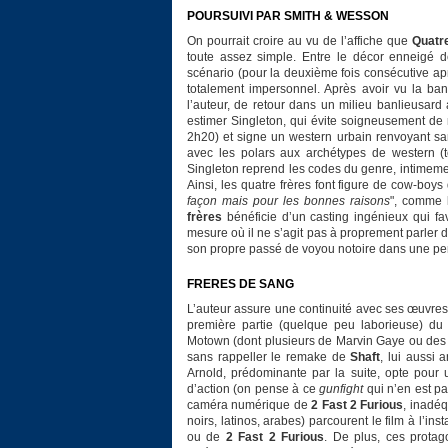
POURSUIVI PAR SMITH & WESSON
On pourrait croire au vu de l’affiche que
Quatre
toute assez simple. Entre le décor enneigé de
scénario (pour la deuxième fois consécutive a
totalement impersonnel. Après avoir vu la ban
l’auteur, de retour dans un milieu banlieusar
estimer Singleton, qui évite soigneusement de 
2h20) et signe un western urbain renvoyant sa
avec les polars aux archétypes de western (
Singleton reprend les codes du genre, intimemen
Ainsi, les quatre frères font figure de cow-boys
façon mais pour les bonnes raisons
", comme 
frères
bénéficie d’un casting ingénieux qui fa
mesure où il ne s’agit pas à proprement parler
son propre passé de voyou notoire dans une pe
FRERES DE SANG
L’auteur assure une continuité avec ses œuvre
première partie (quelque peu laborieuse) d
Motown (dont plusieurs de Marvin Gaye ou des 
sans rappeller le remake de
Shaft
, lui aussi 
Arnold, prédominante par la suite, opte pour u
d’action (on pense à ce
gunfight
qui n’en est pa
caméra numérique de
2 Fast 2 Furious
, inadéq
noirs, latinos, arabes) parcourent le film à l’in
ou de
2 Fast 2 Furious
. De plus, ces protago