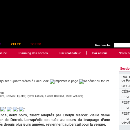
E
CULTE
FORUM
Recherche :
maine
Planning des sorties
Par réalisateur
Par acteur
Notes d
Secti
RAGTI
de F
OSCAR
CÉSAR
vett
rles
,
Chiwetel Ejiofor
,
Tyrese Gibson
,
Garrett Hedlund
,
Mark Wahlberg
FESTI
FESTI
FESTI
FESTI
ancs, deux noirs, furent adoptés par Evelyn Mercer, vieille dame
FEST
tier de Détroit. Lorsqu’elle est tuée au cours du braquage d’une
dévoi
rés depuis plusieurs années, reviennent au bercail pour la venger.