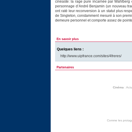
cinéaste: la rage pure incarnée par Wahlberg 
personnage d’André Benjamin (un nouveau tran
ont raté leur reconversion à un statut plus resp
de Singleton, constamment mesuré à son premie
demeure personnel et comporte assez de pointes 
En savoir plus
Quelques liens :
http://www.uipfrance.com/sites/4freres/
Partenaires
Cinéma
:
Actu
Comme les protagon