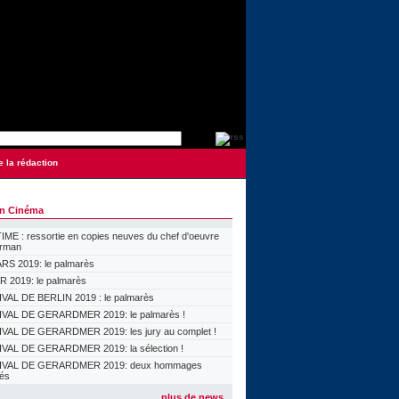
e la rédaction
on Cinéma
ME : ressortie en copies neuves du chef d'oeuvre
orman
S 2019: le palmarès
 2019: le palmarès
VAL DE BERLIN 2019 : le palmarès
VAL DE GERARDMER 2019: le palmarès !
VAL DE GERARDMER 2019: les jury au complet !
VAL DE GERARDMER 2019: la sélection !
IVAL DE GERARDMER 2019: deux hommages
lés
plus de news