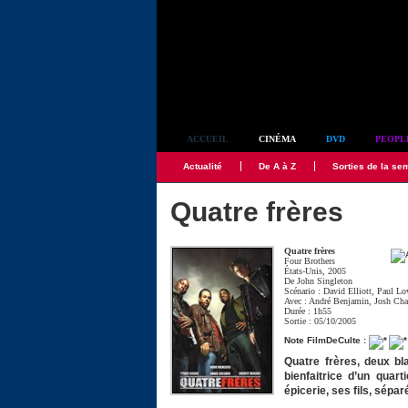
Simplement culte
ACCUEIL
CINÉMA
DVD
PEOPL
Actualité
De A à Z
Sorties de la se
Quatre frères
Quatre frères
Four Brothers
États-Unis, 2005
De
John Singleton
Scénario :
David Elliott
,
Paul Lo
Avec :
André Benjamin
,
Josh Cha
Durée : 1h55
Sortie : 05/10/2005
Note FilmDeCulte :
Quatre frères, deux bl
bienfaitrice d’un quar
épicerie, ses fils, sépa