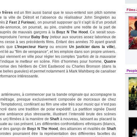
Films 
 frères
est un film aussi banal que le sous-entend son pitch somme
 la ville de Détroit et l’absence du réalisateur John Singleton au
près
2 Fast 2 Furious
), on pourrait supposer qu’il s’agit là d’un produit
de-annonce, on pourrait, au pire, craindre une redite de la part de
d auprès de mauvais garçons à la
Boyz N The Hood
. Ce serait sous-
reproduire l’erreur
Baby Boy
(retour aux sources assez laborieux de
ns cesse à ses précédents films. Enfant des années 70 ayant grandi
tels que
L’Inspecteur Harry
ou encore
Un justicier dans la ville
),
t lié au "film de vengeance", et les emploie dans son propre univers.
 qui viennent en ville pour régler les comptes "
parfois de la mauvaise
l’indique le metteur en scène. Film d’hommes pour homme,
Quatre
vorise des héritiers de Clint Eastwood ou Charles Bronson (dans la
Peopl
 de belles gueules) et permet notamment à Mark Wahlberg de canaliser
rformance intéressante.
s antérieures, à commencer par la bande originale qui accompagne la
u métrage, presque exclusivement composée de morceaux de chez
Temptations), conférant au film une
vibe
très
soul music
qui n’est pas
ancré dans une tradition de polar expéditif. La partition signée David
ne ambiance plus stressante, illustrant l’intensité brute des scènes
s un) filmées à la manière de
Shaft
à nouveau, laissant au placard la
uate au cas présent. Les différentes confrontations ethniques (blancs,
star des gangs de
Boyz N The Hood
, des alliances et rivalités de
Shaft
nistes pourraient être la représentation des différentes facettes du