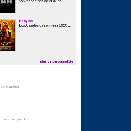
sommet de son art et de sa ...
Babylon
Los Angeles des années 1920 ...
plus de personnalités
urs et actrices
on avec des amis
?