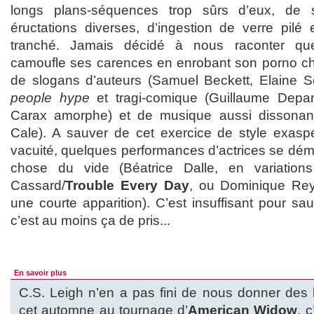
longs plans-séquences trop sûrs d’eux, de
éructations diverses, d’ingestion de verre pilé
tranché. Jamais décidé à nous raconter q
camoufle ses carences en enrobant son porno chic
de slogans d’auteurs (Samuel Beckett, Elaine Sc
people hype
et tragi-comique (Guillaume Depar
Carax amorphe) et de musique aussi dissonan
Cale). A sauver de cet exercice de style exasp
vacuité, quelques performances d’actrices se dém
chose du vide (Béatrice Dalle, en variation
Cassard/
Trouble Every Day
, ou Dominique Re
une courte apparition). C’est insuffisant pour s
c’est au moins ça de pris...
En savoir plus
C.S. Leigh n’en a pas fini de nous donner des 
cet automne au tournage d’
American Widow
, c