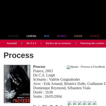
Simplement culte
ACCUEIL
CINÉMA
DVD
PEOPLE
CULTE
FORUM
Actualité
De A à Z
Sorties de la semaine
Planning des sorties
Process
Process
France, 2003
De
C.S. Leigh
Scénario :
Valérie Guignabodet
Avec :
Erik Arnaud
,
Béatrice Dalle
,
Guillaume 
Dominique Reymond
,
Sébastien Viala
Durée : 1h38
Sortie : 26/05/2004