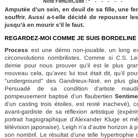
Note FilmDeCulte :
Amputée d'un sein, en deuil de sa fille, une f
souffrir. Aussi a-t-elle décidé de repousser le
jusqu’à en mourir s’il le faut.
REGARDEZ-MOI COMME JE SUIS BORDELINE
Process
est une démo non-jouable, un long ex
circonvolutions nombrilistes. Comme si C.S. Le
demie pour nous prouver qu’il est le plus gran
nouveau cela, qu’avec lui tout était dit, qu’il po
"underground" des Gandrieux-Noé, en plus glam
Persuadé de sa condition d’artiste maudi
pompeusement baptisé d’un flaubertien
Sentime
d’un casting trois étoiles, est resté inachevé), 
avant-gardiste de sa réflexion artistique (expéri
portrait hagiographique d’Alexander Kluge et mê
télévision japonaise), Leigh n’a d’autre horizon à p
son nombril. Le résultat d’une telle hypertrophie 