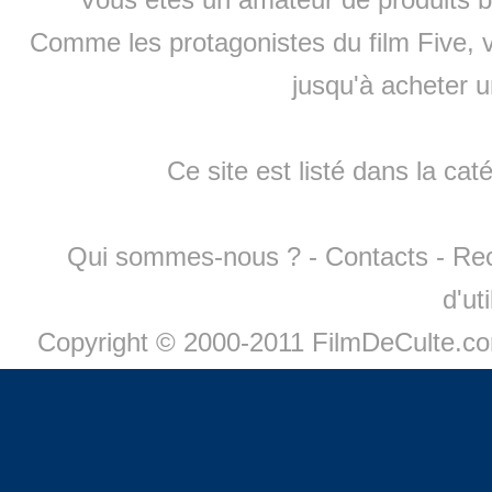
Comme les protagonistes du film Five, v
jusqu'à
acheter 
Ce site est listé dans la cat
Qui sommes-nous ?
-
Contacts
-
Re
d'ut
Copyright © 2000-2011 FilmDeCulte.c