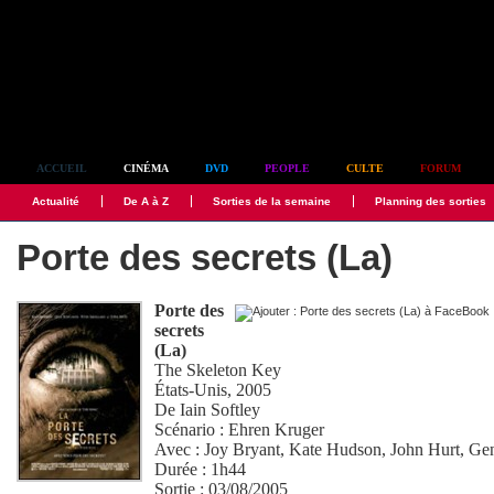
Simplement culte
ACCUEIL
CINÉMA
DVD
PEOPLE
CULTE
FORUM
Actualité
De A à Z
Sorties de la semaine
Planning des sorties
Porte des secrets (La)
Porte des
secrets
(La)
The Skeleton Key
États-Unis, 2005
De
Iain Softley
Scénario :
Ehren Kruger
Avec :
Joy Bryant
,
Kate Hudson
,
John Hurt
,
Ge
Durée : 1h44
Sortie : 03/08/2005