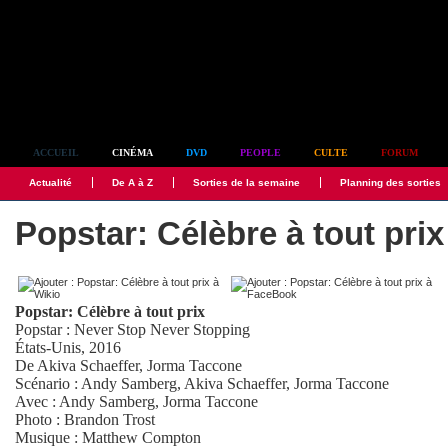
Simplement culte
ACCUEIL
CINÉMA
DVD
PEOPLE
CULTE
FORUM
Actualité
De A à Z
Sorties de la semaine
Planning des sorties
Popstar: Célèbre à tout prix
Popstar: Célèbre à tout prix
Popstar : Never Stop Never Stopping
États-Unis, 2016
De
Akiva Schaeffer
,
Jorma Taccone
Scénario :
Andy Samberg
,
Akiva Schaeffer
,
Jorma Taccone
Avec :
Andy Samberg
,
Jorma Taccone
Photo :
Brandon Trost
Musique :
Matthew Compton