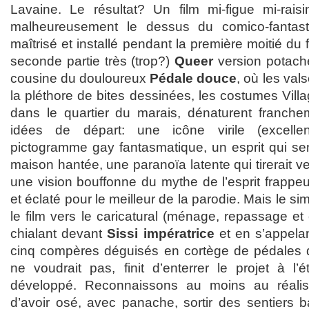
Lavaine. Le résultat? Un film mi-figue mi-rais
malheureusement le dessus du comico-fantast
maîtrisé et installé pendant la première moitié du
seconde partie très (trop?)
Queer
version potach
cousine du douloureux
Pédale douce
, où les val
la pléthore de bites dessinées, les costumes Villa
dans le quartier du marais, dénaturent franche
idées de départ: une icône virile (excellen
pictogramme gay fantasmatique, un esprit qui s
maison hantée, une paranoïa latente qui tirerait ver
une vision bouffonne du mythe de l’esprit frappeur
et éclaté pour le meilleur de la parodie. Mais le sim
le film vers le caricatural (ménage, repassage et
chialant devant
Sissi impératrice
et en s’appelan
cinq compères déguisés en cortège de pédales 
ne voudrait pas, finit d’enterrer le projet à l’
développé. Reconnaissons au moins au réalis
d’avoir osé, avec panache, sortir des sentiers 