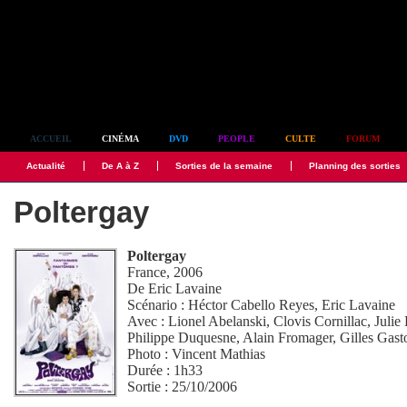
Simplement culte
ACCUEIL
CINÉMA
DVD
PEOPLE
CULTE
FORUM
Actualité
De A à Z
Sorties de la semaine
Planning des sorties
Poltergay
Poltergay
France, 2006
De
Eric Lavaine
Scénario :
Héctor Cabello Reyes
,
Eric Lavaine
Avec :
Lionel Abelanski
,
Clovis Cornillac
,
Julie
Philippe Duquesne
,
Alain Fromager
,
Gilles Gas
Photo :
Vincent Mathias
Durée : 1h33
Sortie : 25/10/2006