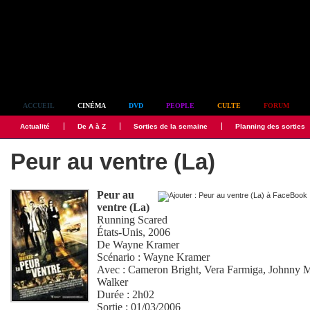
Simplement culte
ACCUEIL
CINÉMA
DVD
PEOPLE
CULTE
FORUM
Actualité
De A à Z
Sorties de la semaine
Planning des sorties
Peur au ventre (La)
Peur au
ventre (La)
Running Scared
États-Unis, 2006
De
Wayne Kramer
Scénario :
Wayne Kramer
Avec :
Cameron Bright
,
Vera Farmiga
,
Johnny M
Walker
Durée : 2h02
Sortie : 01/03/2006