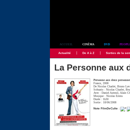
Simplement culte
ACCUEIL
CINÉMA
DVD
PEOPL
Actualité
De A à Z
Sorties de la se
La Personne aux 
Personne aux deux personne
France, 2008
De
Nicolas Charlet
,
Bruno Lav
Scénario :
Nicolas Charlet
,
Bru
Avec :
Daniel Auteuil
,
Alain C
Musique :
Nicolas Errera
Durée : 1h30
Sortie : 18/06/2008
Note FilmDeCulte :