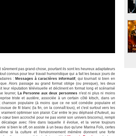
 sûrement pas grand-chose, pourtant ils sont les heureux adaptateurs
out connus pour leur travail humoristique qui a fait les beaux jours de
adaires :
Messages à caractères informatif
, qui tournait si bien en
époque. Alors passage au grand format oblige (ou presque), les deux
 leur réputation télévisuelle et déclinent en format long et scénarisé
se leurrer,
La Personne aux deux personnes
n'est ni plus ni moins
reprise triste et austère, associée à un certain côté kitsch, dans un
t chanson populaire (à moins que ce ne soit comédie populaire et
cousue de fil blanc (la fin, on la connaît tous), et c'est surtout vers les
t vraiment optimiser son plaisir. Car entre le jeu déphasé d'Auteuil, au
r le cœur bien accroché pour ne pas vomir son univers biscornu), rempli
 décalage avec l'ère dans laquelle il évolue, et la verve toujours
e si bien le off, on assiste à un beau duo qu'une Marina Foïs, certes
, même si la culture et l'environnement mémère donnent une forte