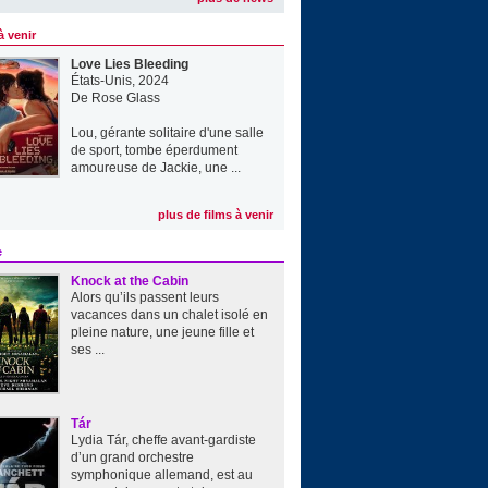
à venir
Love Lies Bleeding
États-Unis, 2024
De
Rose Glass
Lou, gérante solitaire d'une salle
de sport, tombe éperdument
amoureuse de Jackie, une ...
plus de films à venir
e
Knock at the Cabin
Alors qu’ils passent leurs
vacances dans un chalet isolé en
pleine nature, une jeune fille et
ses ...
Tár
Lydia Tár, cheffe avant-gardiste
d’un grand orchestre
symphonique allemand, est au