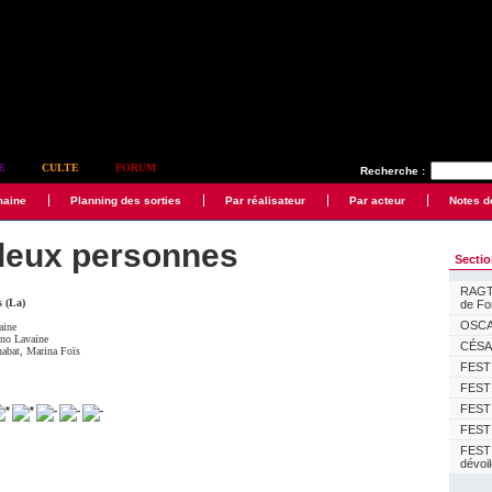
E
CULTE
FORUM
Recherche :
maine
Planning des sorties
Par réalisateur
Par acteur
Notes d
deux personnes
Secti
RAGTI
s (La)
de F
OSCAR
aine
no Lavaine
CÉSAR
habat
,
Marina Foïs
FESTI
FESTI
FESTI
FESTI
FEST
dévoi