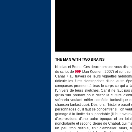
THE MAN WITH TWO BRAINS
Nicolas et Bruno. Ces deux noms ne vous disent
du script de
99F
(Jan Kounen, 2007) et sont surt
Canal + au travers de leurs vignettes hebdom
ridicule les films d'entreprises d'une autre 
comparses prennent à bras le corps ce qui a fait
l'univers de leurs sketches. Car il ne faut pas 
qu'un film prenant pour décor la culture d'ent
scénario voulant mêler comédie fantastique e
chanson fantastique). Dès lors, l'histoire paraît 
personnages qu'il faut se concentrer si l'on veu
grimage à la limite du supportable (il faut avoi
d'expressions d'une autre époque et en total
nonchalante et second degré de Chabat, qui mani
un peu trop définie, finit d'emballer. Alors