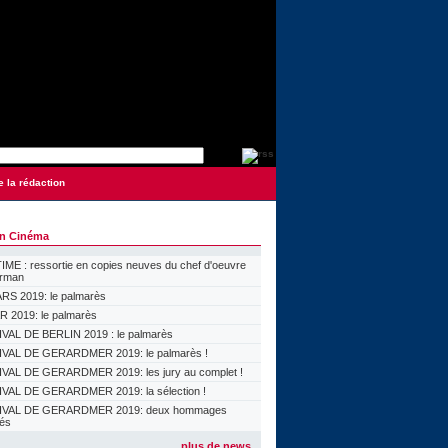
e la rédaction
on Cinéma
ME : ressortie en copies neuves du chef d'oeuvre
orman
S 2019: le palmarès
 2019: le palmarès
VAL DE BERLIN 2019 : le palmarès
VAL DE GERARDMER 2019: le palmarès !
VAL DE GERARDMER 2019: les jury au complet !
VAL DE GERARDMER 2019: la sélection !
IVAL DE GERARDMER 2019: deux hommages
lés
plus de news