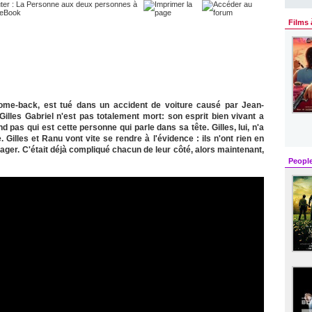
Films 
 come-back, est tué dans un accident de voiture causé par Jean-
illes Gabriel n'est pas totalement mort: son esprit bien vivant a
 pas qui est cette personne qui parle dans sa tête. Gilles, lui, n'a
illes et Ranu vont vite se rendre à l'évidence : ils n'ont rien en
ager. C'était déjà compliqué chacun de leur côté, alors maintenant,
Peopl