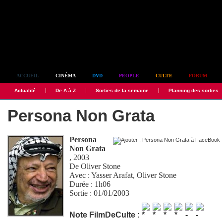
Simplement culte
ACCUEIL
CINÉMA
DVD
PEOPLE
CULTE
FORUM
Actualité
De A à Z
Sorties de la semaine
Planning des sorties
Persona Non Grata
Persona
Non Grata
, 2003
De
Oliver Stone
Avec :
Yasser Arafat
,
Oliver Stone
Durée : 1h06
Sortie : 01/01/2003
Note FilmDeCulte :