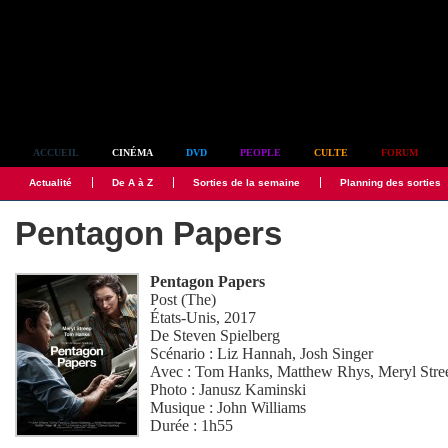
Simplement culte
ACCUEIL
CINÉMA
DVD
PEOPLE
CULTE
FORUM
Actualité
De A à Z
Sorties de la semaine
Planning des sorties
Pentagon Papers
Pentagon Papers
Post (The)
États-Unis, 2017
De
Steven Spielberg
Scénario :
Liz Hannah
,
Josh Singer
Avec :
Tom Hanks
,
Matthew Rhys
,
Meryl Stre
Photo :
Janusz Kaminski
Musique :
John Williams
Durée : 1h55