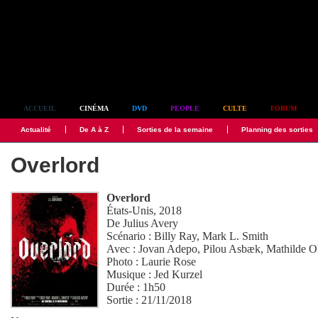
Simplement culte
ACCUEIL
CINÉMA
DVD
PEOPLE
CULTE
FORUM
Actualité
De A à Z
Sorties de la semaine
Planning des sorties
Overlord
Overlord
États-Unis, 2018
De
Julius Avery
Scénario :
Billy Ray
,
Mark L. Smith
Avec :
Jovan Adepo
,
Pilou Asbæk
,
Mathilde Ol
Photo :
Laurie Rose
Musique :
Jed Kurzel
Durée : 1h50
Sortie : 21/11/2018