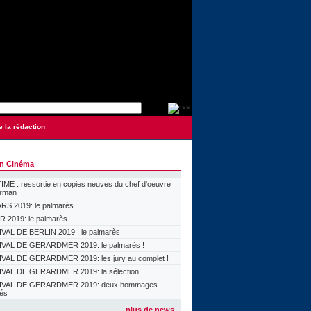
e la rédaction
on Cinéma
ME : ressortie en copies neuves du chef d'oeuvre
orman
S 2019: le palmarès
 2019: le palmarès
VAL DE BERLIN 2019 : le palmarès
VAL DE GERARDMER 2019: le palmarès !
VAL DE GERARDMER 2019: les jury au complet !
VAL DE GERARDMER 2019: la sélection !
IVAL DE GERARDMER 2019: deux hommages
lés
plus de news