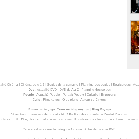
alité Cinéma
|
Cinéma de A à Z
|
Sorties de la semaine
|
Planning des sorties
|
Réalisateurs
|
Acte
Dvd
:
Actualité DVD
|
DVD de A à Z
|
Planning des sorties
People
:
Actualité People
|
Portrait People
|
Culculte
|
Entretiens
Culte
:
Films cultes
|
Gros plans
|
Autour du Cinéma
Partenaire Voyage:
Créer un blog voyage
|
Blog Voyage
Vous êtes un amateur de produits
bio
? Profitez des conseils de FemininBio.com.
istes du film Five, vivez en coloc avec vos potes ! Pourriez-vous aller jusqu'à
acheter une mais
Ce site est listé dans la catégorie
Cinéma
:
Actualité cinéma DVD
.