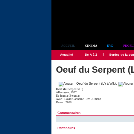
Simplement culte
ACCUEIL
CINÉMA
DVD
PEOPL
Actualité
De A à Z
Sorties de la se
Oeuf du Serpent (L
Oeuf du Serpent (L')
Allemagne, 1977
De
Ingmar Bergman
Avec :
David Carradine
,
Liv Ullmann
Durée : 2h00
Commentaires
Partenaires