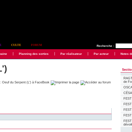
E
CULTE
FORUM
Recherche :
maine
Planning des sorties
Par réalisateur
Par acteur
Notes d
')
Secti
RAGTI
de F
OSCAR
CÉSAR
FESTI
FESTI
FESTI
FESTI
FEST
dévoi