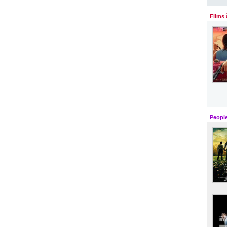
Films 
Peopl