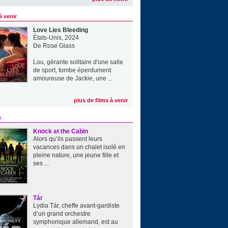
à venir
Love Lies Bleeding
États-Unis, 2024
De
Rose Glass
Lou, gérante solitaire d'une salle
de sport, tombe éperdument
amoureuse de Jackie, une ...
plus de films à venir
e
Knock at the Cabin
Alors qu’ils passent leurs
vacances dans un chalet isolé en
pleine nature, une jeune fille et
ses ...
Tár
Lydia Tár, cheffe avant-gardiste
d’un grand orchestre
symphonique allemand, est au