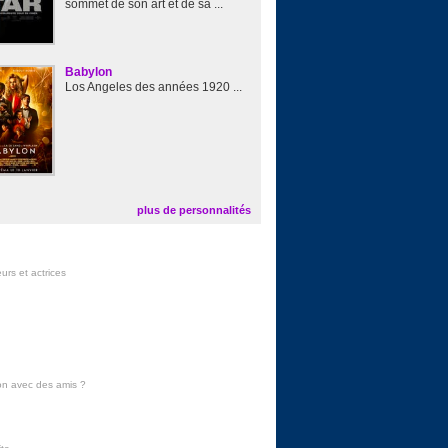
sommet de son art et de sa ...
Babylon
Los Angeles des années 1920 ...
plus de personnalités
urs et actrices
on avec des amis
?