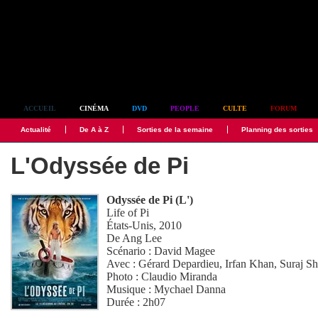
Simplement culte
ACCUEIL
CINÉMA
DVD
PEOPLE
CULTE
FORUM
Actualité
De A à Z
Sorties de la semaine
Planning des sorties
L'Odyssée de Pi
Odyssée de Pi (L')
Life of Pi
États-Unis, 2010
De
Ang Lee
Scénario :
David Magee
Avec :
Gérard Depardieu
,
Irfan Khan
,
Suraj S
Photo :
Claudio Miranda
Musique :
Mychael Danna
Durée : 2h07