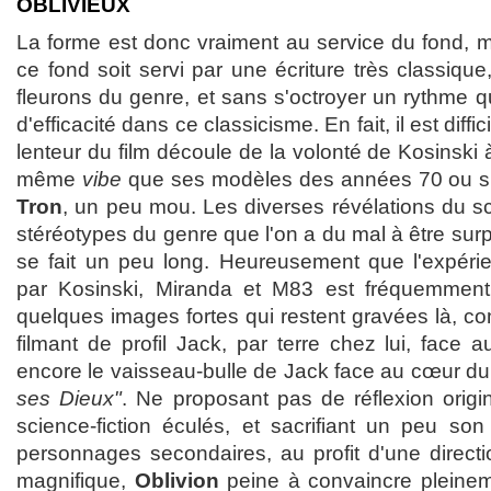
OBLIVIEUX
La forme est donc vraiment au service du fond, 
ce fond soit servi par une écriture très classique
fleurons du genre, et sans s'octroyer un rythme q
d'efficacité dans ce classicisme. En fait, il est diffic
lenteur du film découle de la volonté de Kosinski à
même
vibe
que ses modèles des années 70 ou si c'
Tron
, un peu mou. Les diverses révélations du sc
stéréotypes du genre que l'on a du mal à être surp
se fait un peu long. Heureusement que l'expéri
par Kosinski, Miranda et M83 est fréquemmen
quelques images fortes qui restent gravées là, com
filmant de profil Jack, par terre chez lui, face
encore le vaisseau-bulle de Jack face au cœur du
ses Dieux"
. Ne proposant pas de réflexion orig
science-fiction éculés, et sacrifiant un peu son
personnages secondaires, au profit d'une directi
magnifique,
Oblivion
peine à convaincre pleinem