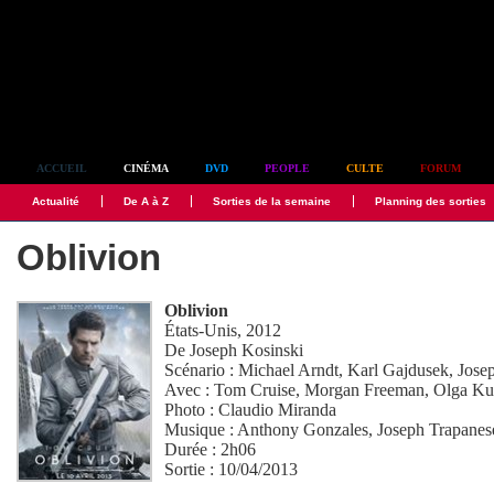
Simplement culte
ACCUEIL
CINÉMA
DVD
PEOPLE
CULTE
FORUM
Actualité
De A à Z
Sorties de la semaine
Planning des sorties
Oblivion
Oblivion
États-Unis, 2012
De
Joseph Kosinski
Scénario :
Michael Arndt
,
Karl Gajdusek
,
Jose
Avec :
Tom Cruise
,
Morgan Freeman
,
Olga Ku
Photo :
Claudio Miranda
Musique :
Anthony Gonzales
,
Joseph Trapanes
Durée : 2h06
Sortie : 10/04/2013