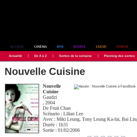
Simplement culte
ACCUEIL
CINÉMA
DVD
PEOPLE
CULTE
FORUM
Actualité
De A à Z
Sorties de la semaine
Planning des sorties
Nouvelle Cuisine
Nouvelle
Cuisine
Gaudzi
, 2004
De
Fruit Chan
Scénario :
Lilian Lee
Avec :
Miki Leung
,
Tony Leung Ka-fai
,
Bai Lin
Durée : 1h31
Sortie : 01/02/2006