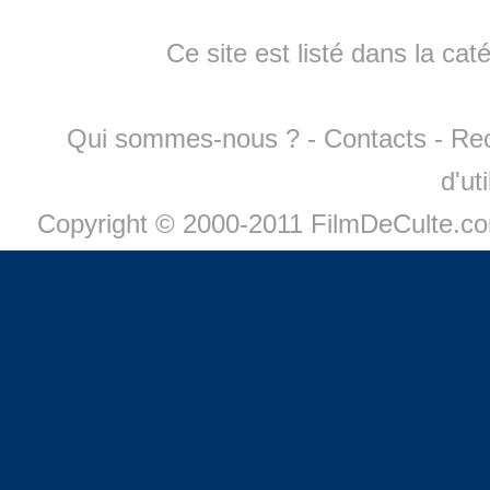
Ce site est listé dans la cat
Qui sommes-nous ?
-
Contacts
-
Re
d'ut
Copyright © 2000-2011 FilmDeCulte.c