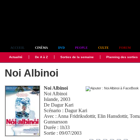
Simplement culte
ACCUEIL
CINÉMA
DVD
PEOPLE
CULTE
FORUM
Actualité
De A à Z
Sorties de la semaine
Planning des sorties
Noi Albinoi
Noi Albinoi
Noi Albinoi
Islande, 2003
De
Dagur Kari
Scénario :
Dagur Kari
Avec :
Anna Fridriksdottir
,
Elin Hansdottir
,
Toma
Gunnarsson
Durée : 1h33
Sortie : 09/07/2003