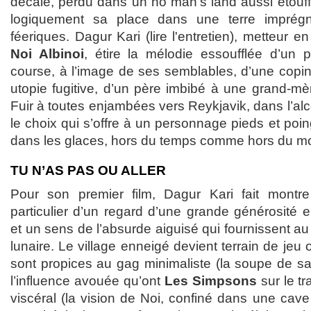
décalé, perdu dans un no man’s land aussi étouff
logiquement sa place dans une terre imprég
féeriques. Dagur Kari (lire l'entretien), metteur 
Noi Albinoi
, étire la mélodie essoufflée d’un
course, à l’image de ses semblables, d’une copi
utopie fugitive, d’un père imbibé à une grand-mè
Fuir à toutes enjambées vers Reykjavik, dans l’alco
le choix qui s’offre à un personnage pieds et poing
dans les glaces, hors du temps comme hors du m
TU N’AS PAS OU ALLER
Pour son premier film, Dagur Kari fait montre 
particulier d’un regard d’une grande générosité
et un sens de l’absurde aiguisé qui fournissent a
lunaire. Le village enneigé devient terrain de jeu
sont propices au gag minimaliste (la soupe de sa
l’influence avouée qu’ont
Les Simpsons
sur le tra
viscéral (la vision de Noi, confiné dans une cave