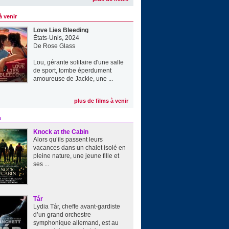
à venir
Love Lies Bleeding
États-Unis, 2024
De
Rose Glass
Lou, gérante solitaire d'une salle
de sport, tombe éperdument
amoureuse de Jackie, une ...
plus de films à venir
e
Knock at the Cabin
Alors qu’ils passent leurs
vacances dans un chalet isolé en
pleine nature, une jeune fille et
ses ...
Tár
Lydia Tár, cheffe avant-gardiste
d’un grand orchestre
symphonique allemand, est au