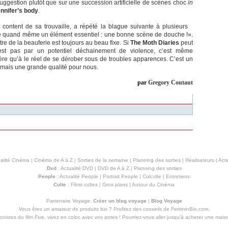
uggestion plutôt que sur une succession artificielle de scènes choc
in
nnifer’s body
.
 content de sa trouvaille, a répété la blague suivante à plusieurs
ue quand même un élément essentiel : une bonne scène de douche !».
e de la beauferie est toujours au beau fixe. Si
The Moth Diaries
peut
est pas par un potentiel déchainement de violence, c’est même
re qu’à le réel de se dérober sous de troubles apparences. C’est un
, mais une grande qualité pour nous.
par
Gregory Coutaut
alité Cinéma
|
Cinéma de A à Z
|
Sorties de la semaine
|
Planning des sorties
|
Réalisateurs
|
Acte
Dvd
:
Actualité DVD
|
DVD de A à Z
|
Planning des sorties
People
:
Actualité People
|
Portrait People
|
Culculte
|
Entretiens
Culte
:
Films cultes
|
Gros plans
|
Autour du Cinéma
Partenaire Voyage:
Créer un blog voyage
|
Blog Voyage
Vous êtes un amateur de produits
bio
? Profitez des conseils de FemininBio.com.
istes du film Five, vivez en coloc avec vos potes ! Pourriez-vous aller jusqu'à
acheter une mais