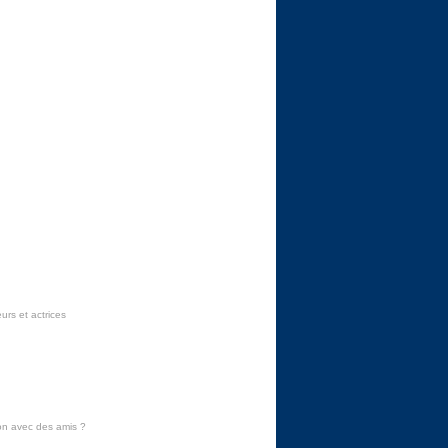
urs et actrices
on avec des amis
?