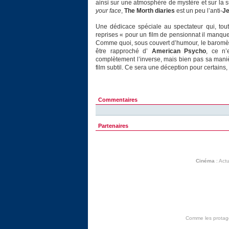
ainsi sur une atmosphère de mystère et sur la s
your face
,
The Morth diaries
est un peu l’anti-
Je
Une dédicace spéciale au spectateur qui, tout
reprises « pour un film de pensionnat il manq
Comme quoi, sous couvert d’humour, le baromètr
être rapproché d’
American Psycho
, ce n’
complètement l’inverse, mais bien pas sa maniè
film subtil. Ce sera une déception pour certains
Commentaires
Partenaires
Cinéma
:
Actu
Comme les protagon