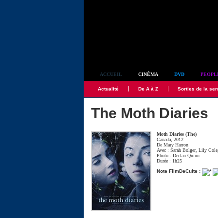
Simplement culte
ACCUEIL
CINÉMA
DVD
PEOPL
Actualité
De A à Z
Sorties de la se
The Moth Diaries
Moth Diaries (The)
Canada, 2012
De
Mary Harron
Avec :
Sarah Bolger
,
Lily Cole
Photo :
Declan Quinn
Durée : 1h25
Note FilmDeCulte :