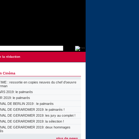
e la rédaction
on Cinéma
ME : ressortie en copies neuves du chef d'oeuvre
orman
S 2019: le palmarès
 2019: le palmarès
VAL DE BERLIN 2019 : le palmarès
VAL DE GERARDMER 2019: le palmarès !
VAL DE GERARDMER 2019: les jury au complet !
VAL DE GERARDMER 2019: la sélection !
IVAL DE GERARDMER 2019: deux hommages
lés
plus de news