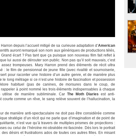
Harron depuis l’accueil mitigé de sa curieuse adaptation d’
American
attentifs auront remarqué son nom aux génériques de productions télés,
Grand écart ? Pas tant que ça puisque son nouveau film fait reflet à
que lui aussi de dérouter son public. Non pas qu’il soit mauvais, c’est
t assez trompeuses. Mary Harron prend des éléments de récit ultra
 : le film de pensionnat de jeune fille (avec rivalité et sournoiserie,
ert pour raconter une histoire d’un autre genre, et de manière plus
nte le long métrage si ce n’est une histoire de fascination et possession
lklore habituel (pas de canines, de morsures dans le coup, de
t rappeler à point nommé les trois éléments indispensables à chaque
les utilise de manière subliminale. Car
The Moth Diaries
est anti-
t courte comme un rêve, le sang relève souvent de l’hallucination, la
reur de manière anti-spectaculaire ne doit pas être considérée comme
ogique stratégie d’un récit qui ne parle que d’imagination et de point de
uiétante, n’est vue qu’à travers de multiples prismes de projections :
es ou celui de l’héroïne mi-obsédée mi-fascinée. Dès lors le portrait
x des désirs et frustrations ados de toutes ces autres filles. En misant