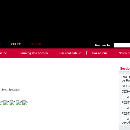
E
CULTE
FORUM
Recherche :
maine
Planning des sorties
Par réalisateur
Par acteur
Notes d
Secti
RAGTI
de F
OSCAR
,
Scott Speedman
CÉSAR
FESTI
FESTI
FESTI
FESTI
FEST
dévoi