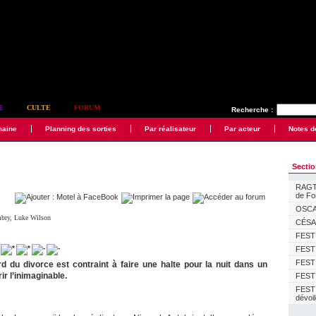
E
CULTE
FORUM
Recherche :
maine
Planning des sorties
Par réalisateur
Par acteur
Notes d
Secti
RAGTI
de F
OSCAR
mbry
,
Luke Wilson
CÉSAR
FESTI
FESTI
FESTI
d du divorce est contraint à faire une halte pour la nuit dans un
ir l’inimaginable.
FESTI
FEST
dévoi