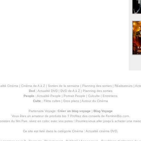
alité Cinéma
|
Cinéma de A à Z
|
Sorties de la semaine
|
Planning des sorties
|
Réalisateurs
|
Acte
Dvd
:
Actualité DVD
|
DVD de A à Z
|
Planning des sorties
People
:
Actualité People
|
Portrait People
|
Culculte
|
Entretiens
Culte
:
Films cultes
|
Gros plans
|
Autour du Cinéma
Partenaire Voyage:
Créer un blog voyage
|
Blog Voyage
Vous êtes un amateur de produits
bio
? Profitez des conseils de FemininBio.com.
istes du film Five, vivez en coloc avec vos potes ! Pourriez-vous aller jusqu'à
acheter une mais
Ce site est listé dans la catégorie
Cinéma
:
Actualité cinéma DVD
.