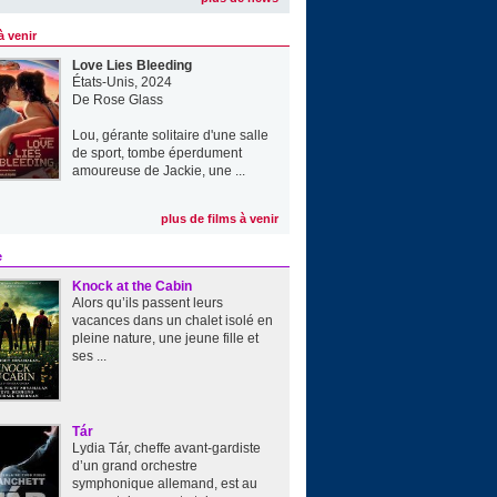
à venir
Love Lies Bleeding
États-Unis, 2024
De
Rose Glass
Lou, gérante solitaire d'une salle
de sport, tombe éperdument
amoureuse de Jackie, une ...
plus de films à venir
e
Knock at the Cabin
Alors qu’ils passent leurs
vacances dans un chalet isolé en
pleine nature, une jeune fille et
ses ...
Tár
Lydia Tár, cheffe avant-gardiste
d’un grand orchestre
symphonique allemand, est au