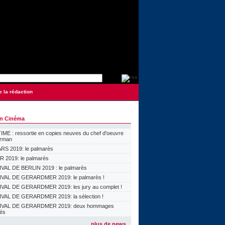
e la rédaction
on Cinéma
ME : ressortie en copies neuves du chef d'oeuvre
orman
S 2019: le palmarès
 2019: le palmarès
VAL DE BERLIN 2019 : le palmarès
VAL DE GERARDMER 2019: le palmarès !
VAL DE GERARDMER 2019: les jury au complet !
VAL DE GERARDMER 2019: la sélection !
IVAL DE GERARDMER 2019: deux hommages
lés
plus de news