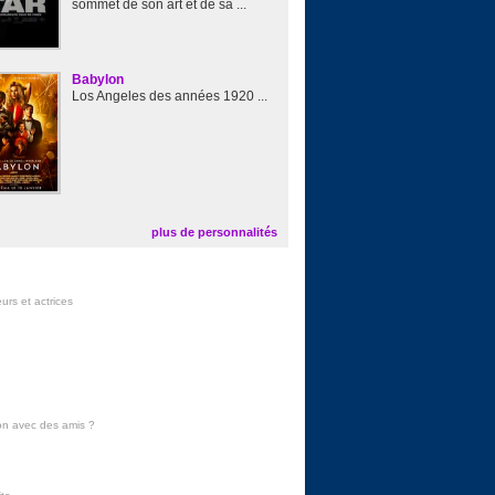
sommet de son art et de sa ...
Babylon
Los Angeles des années 1920 ...
plus de personnalités
urs et actrices
on avec des amis
?