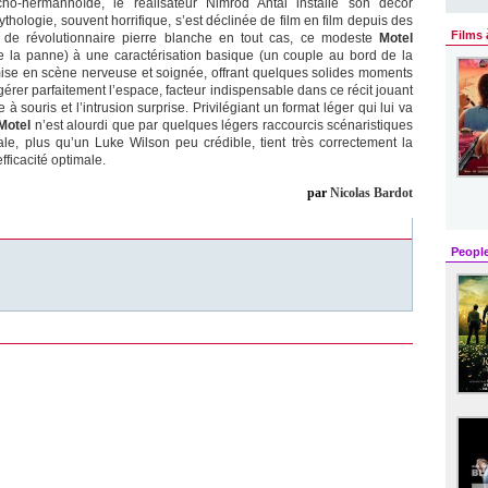
ho-hermannoïde, le réalisateur Nimrod Antal installe son décor
hologie, souvent horrifique, s’est déclinée de film en film depuis des
Films 
s de révolutionnaire pierre blanche en tout cas, ce modeste
Motel
 de la panne) à une caractérisation basique (un couple au bord de la
mise en scène nerveuse et soignée, offrant quelques solides moments
 gérer parfaitement l’espace, facteur indispensable dans ce récit jouant
e à souris et l’intrusion surprise. Privilégiant un format léger qui lui va
Motel
n’est alourdi que par quelques légers raccourcis scénaristiques
le, plus qu’un Luke Wilson peu crédible, tient très correctement la
fficacité optimale.
par
Nicolas Bardot
Peopl