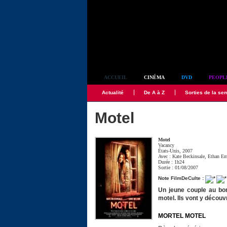
Simplement culte
ACCUEIL
CINÉMA
DVD
PEOPL
Actualité
De A à Z
Sorties de la se
Motel
Motel
Vacancy
États-Unis, 2007
Avec :
Kate Beckinsale
,
Ethan E
Durée : 1h24
Sortie : 01/08/2007
Note FilmDeCulte :
Un jeune couple au bor
motel. Ils vont y découvr
MORTEL MOTEL