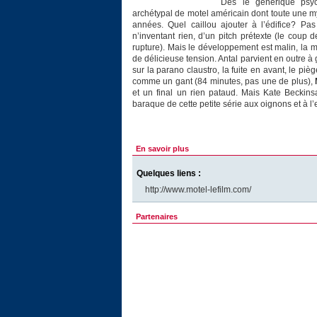
Dès le générique psyc
archétypal de motel américain dont toute une myt
années. Quel caillou ajouter à l’édifice? Pa
n’inventant rien, d’un pitch prétexte (le coup
rupture). Mais le développement est malin, la 
de délicieuse tension. Antal parvient en outre à
sur la parano claustro, la fuite en avant, le pièg
comme un gant (84 minutes, pas une de plus),
et un final un rien pataud. Mais Kate Beckinsa
baraque de cette petite série aux oignons et à l’e
En savoir plus
Quelques liens :
http://www.motel-lefilm.com/
Partenaires