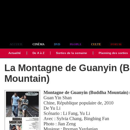
Simplement culte
ACCUEIL
CINÉMA
DVD
PEOPLE
CULTE
FORUM
Actualité
De A à Z
Sorties de la semaine
Planning des sorties
La Montagne de Guanyin (
Mountain)
Montagne de Guanyin (Buddha Mountain) 
Guan Yin Shan
Chine, République populaire de, 2010
De
Yu Li
Scénario :
Li Fang
,
Yu Li
Avec :
Sylvia Chang
,
Bingbing Fan
Photo :
Jian Zeng
Musique :
Peyman Yazdanian