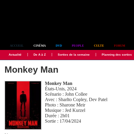
Simplement culte
ACCUEIL
CINÉMA
DVD
PEOPLE
CULTE
FORUM
Actualité
De A à Z
Sorties de la semaine
Planning des sorties
Monkey Man
Monkey Man
États-Unis, 2024
Scénario :
John Collee
Avec :
Sharlto Copley
,
Dev Patel
Photo :
Sharone Meir
Musique :
Jed Kurzel
Durée : 2h01
Sortie : 17/04/2024