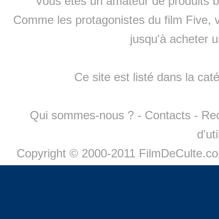
Vous êtes un amateur de produits
b
Comme les protagonistes du film Five, v
jusqu'à
acheter 
Ce site est listé dans la cat
Qui sommes-nous ?
-
Contacts
-
Re
d'ut
Copyright © 2000-2011 FilmDeCulte.c