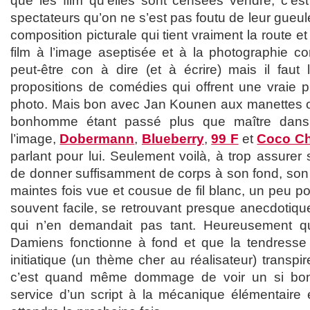
que les film qu’elles sont censées vendre, c’es
spectateurs qu’on ne s’est pas foutu de leur gueul
composition picturale qui tient vraiment la route et
film à l’image aseptisée et à la photographie co
peut-être con à dire (et à écrire) mais il faut 
propositions de comédies qui offrent une vraie p
photo. Mais bon avec Jan Kounen aux manettes on 
bonhomme étant passé plus que maître dans
l’image,
Dobermann
,
Blueberry
,
99 F
et
Coco Ch
parlant pour lui. Seulement voilà, à trop assure
de donner suffisamment de corps à son fond, so
maintes fois vue et cousue de fil blanc, un peu pous
souvent facile, se retrouvant presque anecdotiqu
qui n’en demandait pas tant. Heureusement q
Damiens fonctionne à fond et que la tendresse
initiatique (un thème cher au réalisateur) transpir
c’est quand même dommage de voir un si bo
service d’un script à la mécanique élémentaire e