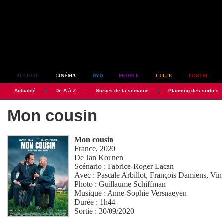
Simplement culte
ACCUEIL
CINÉMA
DVD
PEOPLE
CULTE
FORUM
Actualité
De A à Z
Sorties de la semaine
Planning des sorties
Mon cousin
Mon cousin
France, 2020
De
Jan Kounen
Scénario :
Fabrice-Roger Lacan
Avec :
Pascale Arbillot
,
François Damiens
,
Vin
Photo :
Guillaume Schiffman
Musique :
Anne-Sophie Versnaeyen
Durée : 1h44
Sortie : 30/09/2020