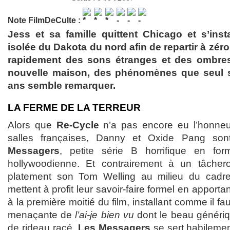
Note FilmDeCulte :
Jess et sa famille quittent Chicago et s’ins
isolée du Dakota du nord afin de repartir à zéro
rapidement des sons étranges et des ombres
nouvelle maison, des phénomènes que seul so
ans semble remarquer.
LA FERME DE LA TERREUR
Alors que
Re-Cycle
n’a pas encore eu l’honneur
salles françaises, Danny et Oxide Pang so
Messagers
, petite série B horrifique en fo
hollywoodienne. Et contrairement à un tâchero
platement son Tom Welling au milieu du cadre, 
mettent à profit leur savoir-faire formel en apport
à la première moitié du film, installant comme il f
menaçante de
l’ai-je bien vu
dont le beau génériq
de rideau racé.
Les Messagers
se sert habilemen