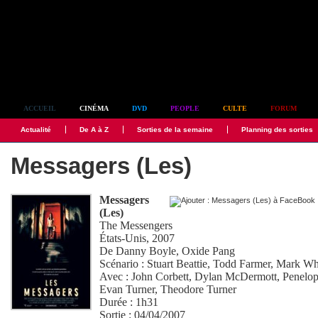
Simplement culte
ACCUEIL
CINÉMA
DVD
PEOPLE
CULTE
FORUM
Actualité
De A à Z
Sorties de la semaine
Planning des sorties
Messagers (Les)
Messagers
(Les)
The Messengers
États-Unis, 2007
De
Danny Boyle
,
Oxide Pang
Scénario :
Stuart Beattie
,
Todd Farmer
,
Mark Wh
Avec :
John Corbett
,
Dylan McDermott
,
Penelop
Evan Turner
,
Theodore Turner
Durée : 1h31
Sortie : 04/04/2007