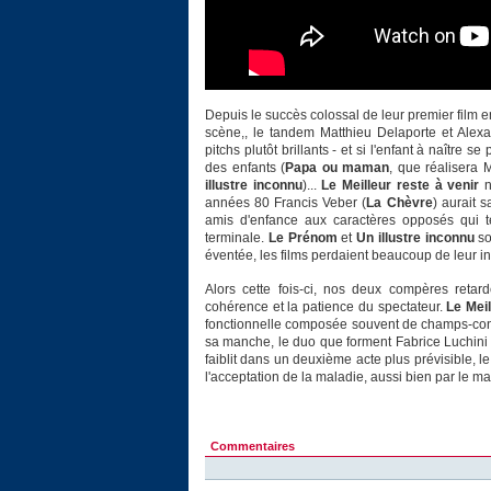
Depuis le succès colossal de leur premier film 
scène,, le tandem Matthieu Delaporte et Alexan
pitchs plutôt brillants - et si l'enfant à naître 
des enfants (
Papa ou maman
, que réalisera 
illustre inconnu
)...
Le Meilleur reste à venir
n
années 80 Francis Veber (
La Chèvre
) aurait 
amis d'enfance aux caractères opposés qui te
terminale.
Le Prénom
et
Un illustre inconnu
so
éventée, les films perdaient beaucoup de leur in
Alors cette fois-ci, nos deux compères retard
cohérence et la patience du spectateur.
Le Meil
fonctionnelle composée souvent de champs-con
sa manche, le duo que forment Fabrice Luchini et
faiblit dans un deuxième acte plus prévisible, l
l'acceptation de la maladie, aussi bien par le m
Commentaires