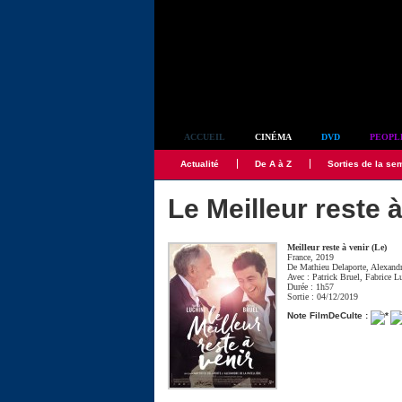
Simplement culte
ACCUEIL
CINÉMA
DVD
PEOPL
Actualité
De A à Z
Sorties de la se
Le Meilleur reste à
Meilleur reste à venir (Le)
France, 2019
De
Mathieu Delaporte
,
Alexandr
Avec :
Patrick Bruel
,
Fabrice L
Durée : 1h57
Sortie : 04/12/2019
Note FilmDeCulte :