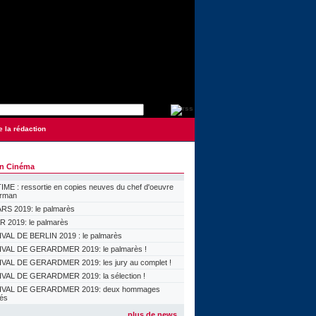
e la rédaction
on Cinéma
ME : ressortie en copies neuves du chef d'oeuvre
orman
S 2019: le palmarès
 2019: le palmarès
VAL DE BERLIN 2019 : le palmarès
VAL DE GERARDMER 2019: le palmarès !
VAL DE GERARDMER 2019: les jury au complet !
VAL DE GERARDMER 2019: la sélection !
IVAL DE GERARDMER 2019: deux hommages
lés
plus de news