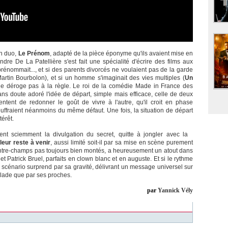
en duo,
Le Prénom
, adapté de la pièce éponyme qu'ils avaient mise en
dre De La Patellière s'est fait une spécialité d'écrire des films aux
se prénommait..., et si des parents divorcés ne voulaient pas de la garde
Martin Bourbolon), et si un homme s'imaginait des vies multiples (
Un
e déroge pas à la règle. Le roi de la comédie Made in France des
sans doute adoré l'idée de départ, simple mais efficace, celle de deux
ntent de redonner le goût de vivre à l'autre, qu'il croit en phase
uffraient néanmoins du même défaut. Une fois, la situation de départ
térêt.
ent sciemment la divulgation du secret, quitte à jongler avec la
leur reste à venir
, aussi limité soit-il par sa mise en scène purement
tre-champs pas toujours bien montés, a heureusement un atout dans
 Patrick Bruel, parfaits en clown blanc et en auguste. Et si le rythme
e scénario surprend par sa gravité, délivrant un message universel sur
alade que par ses proches.
par
Yannick Vély