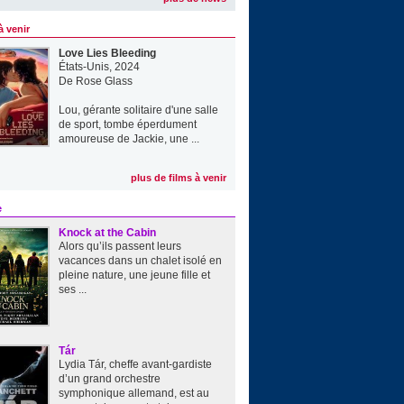
à venir
Love Lies Bleeding
États-Unis, 2024
De
Rose Glass
Lou, gérante solitaire d'une salle
de sport, tombe éperdument
amoureuse de Jackie, une ...
plus de films à venir
e
Knock at the Cabin
Alors qu’ils passent leurs
vacances dans un chalet isolé en
pleine nature, une jeune fille et
ses ...
Tár
Lydia Tár, cheffe avant-gardiste
d’un grand orchestre
symphonique allemand, est au