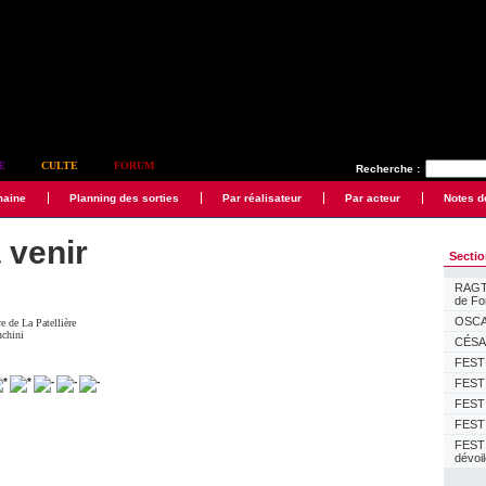
E
CULTE
FORUM
Recherche :
maine
Planning des sorties
Par réalisateur
Par acteur
Notes d
 venir
Secti
RAGTI
de F
OSCAR
e de La Patellière
uchini
CÉSAR
FESTI
FESTI
FESTI
FESTI
FEST
dévoi