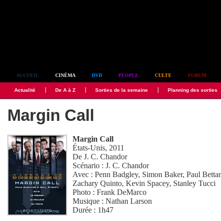
Simplement culte
ACCUEIL
CINÉMA
DVD
PEOPLE
CULTE
FORUM
Actualité
De A à Z
Sorties de la semaine
Planning des sorties
Margin Call
Margin Call
États-Unis, 2011
De
J. C. Chandor
Scénario :
J. C. Chandor
Avec :
Penn Badgley
,
Simon Baker
,
Paul Betta
Zachary Quinto
,
Kevin Spacey
,
Stanley Tucci
Photo :
Frank DeMarco
Musique :
Nathan Larson
Durée : 1h47