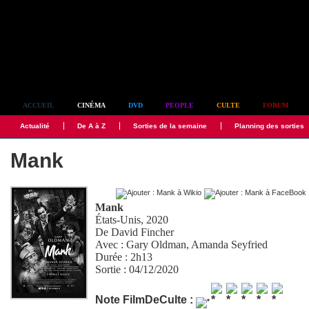
Simplement culte
ACCUEIL
CINÉMA
DVD
PEOPLE
CULTE
FORUM
Actualité
De A à Z
Sorties de la semaine
Planning des sorties
Mank
Mank
États-Unis, 2020
De
David Fincher
Avec :
Gary Oldman
,
Amanda Seyfried
Durée : 2h13
Sortie : 04/12/2020
Note FilmDeCulte :