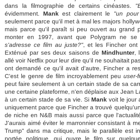
dans la filmographie de certains cinéastes.
"
évidemment.
Mank
est clairement le
"un pour
seulement parce qu'il met à mal les majors holly
mais parce qu'il paraît si peu ouvert au grand pub
monter en 1997, avant que Polygram ne s
s'adresse ce film au juste?"
, et les Fincher ont 
Exténué par ses deux saisons de
Mindhunter
, 
allé voir Netflix pour leur dire qu'il ne souhaitait pa
ont demandé ce qu'il avait d'autre, Fincher a res
C'est le genre de film incroyablement peu
user-f
peut faire seulement à un certain stade de sa car
une certaine plateforme, n'en déplaise aux Jean 
à un certain stade de sa vie. Si
Mank
voit le jour
uniquement parce que Fincher a trouvé quelqu'un 
de niche en N&B mais aussi parce que l'actualité
J'aurais aimé éviter le marronnier consistant à m
Trump" dans ma critique, mais le parallèle est in
portée politique, qui ouvre le film sur quelq