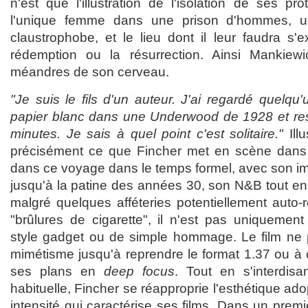
n'est que l'illustration de l'isolation de ses pro
l'unique femme dans une prison d'hommes, u
claustrophobe, et le lieu dont il leur faudra s'ex
rédemption ou la résurrection. Ainsi Mankiewic
méandres de son cerveau.
"Je suis le fils d'un auteur. J'ai regardé quelqu'
papier blanc dans une Underwood de 1928 et res
minutes. Je sais à quel point c'est solitaire."
Illu
précisément ce que Fincher met en scène dan
dans ce voyage dans le temps formel, avec son 
jusqu'à la patine des années 30, son N&B tout en c
malgré quelques afféteries potentiellement auto-
"brûlures de cigarette", il n'est pas uniquement
style gadget ou de simple hommage. Le film ne p
mimétisme jusqu'à reprendre le format 1.37 ou à 
ses plans en
deep focus
. Tout en s'interdisa
habituelle, Fincher se réapproprie l'esthétique ado
intensité qui caractérise ses films. Dans un premi