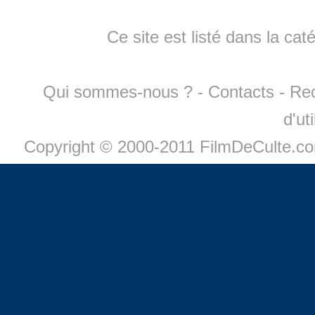
Ce site est listé dans la cat
Qui sommes-nous ?
-
Contacts
-
Re
d'ut
Copyright © 2000-2011 FilmDeCulte.c