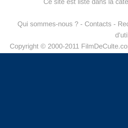
Ce site est listé dans la cat
Qui sommes-nous ?
-
Contacts
-
Re
d'ut
Copyright © 2000-2011 FilmDeCulte.c