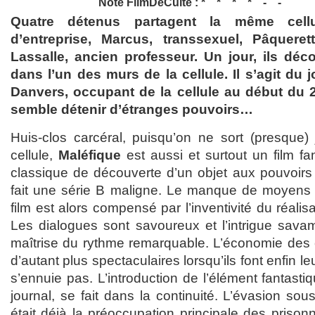
Note FilmDeCulte :
Quatre détenus partagent la même cellul
d’entreprise, Marcus, transsexuel, Pâqueret
Lassalle, ancien professeur. Un jour, ils déc
dans l’un des murs de la cellule. Il s’agit du j
Danvers, occupant de la cellule au début du 20
semble détenir d’étranges pouvoirs…
Huis-clos carcéral, puisqu’on ne sort (presque
cellule,
Maléfique
est aussi et surtout un film fan
classique de découverte d’un objet aux pouvoirs 
fait une série B maligne. Le manque de moyens 
film est alors compensé par l’inventivité du réalis
Les dialogues sont savoureux et l’intrigue sav
maîtrise du rythme remarquable. L’économie des e
d’autant plus spectaculaires lorsqu’ils font enfin le
s’ennuie pas. L’introduction de l’élément fantasti
journal, se fait dans la continuité. L’évasion sou
était déjà la préoccupation principale des prisonn