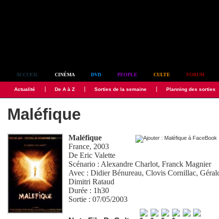
Simplement culte
ACCUEIL
CINÉMA
DVD
PEOPLE
CULTE
FORUM
Actualité
De A à Z
Sorties de la semaine
Planning des sorties
Maléfique
Maléfique
France, 2003
De
Eric Valette
Scénario :
Alexandre Charlot
,
Franck Magnier
Avec :
Didier Bénureau
,
Clovis Cornillac
,
Géral
Dimitri Rataud
Durée : 1h30
Sortie : 07/05/2003