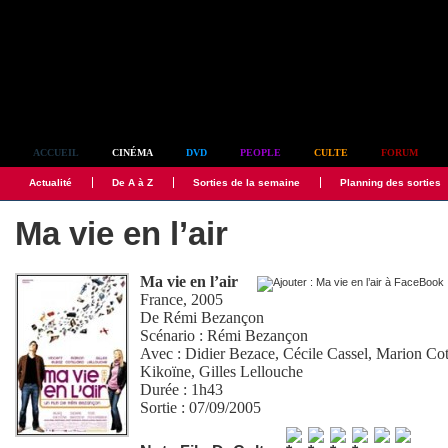
Simplement culte
ACCUEIL
CINÉMA
DVD
PEOPLE
CULTE
FORUM
Actualité
De A à Z
Sorties de la semaine
Planning des sorties
Ma vie en l’air
Ma vie en l’air
France, 2005
De
Rémi Bezançon
Scénario :
Rémi Bezançon
Avec :
Didier Bezace
,
Cécile Cassel
,
Marion Cot
Kikoïne
,
Gilles Lellouche
Durée : 1h43
Sortie : 07/09/2005