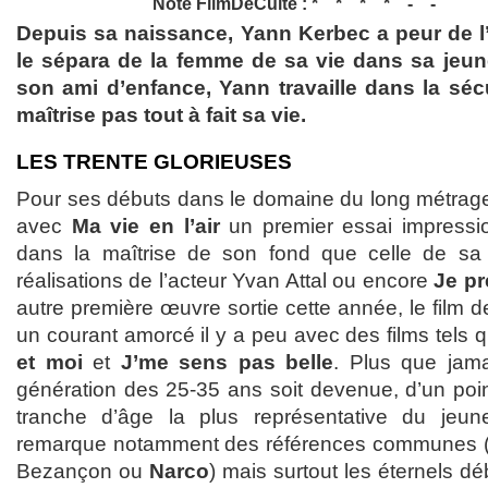
Note FilmDeCulte :
Depuis sa naissance, Yann Kerbec a peur de l
le sépara de la femme de sa vie dans sa jeu
son ami d’enfance, Yann travaille dans la séc
maîtrise pas tout à fait sa vie.
LES TRENTE GLORIEUSES
Pour ses débuts dans le domaine du long métrag
avec
Ma vie en l’air
un premier essai impressio
dans la maîtrise de son fond que celle de sa
réalisations de l’acteur Yvan Attal ou encore
Je pr
autre première œuvre sortie cette année, le film d
un courant amorcé il y a peu avec des films tels q
et moi
et
J’me sens pas belle
. Plus que jama
génération des 25-35 ans soit devenue, d’un poin
tranche d’âge la plus représentative du jeu
remarque notamment des références communes (
Bezançon ou
Narco
) mais surtout les éternels d