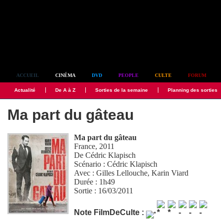
Simplement culte
ACCUEIL
CINÉMA
DVD
PEOPLE
CULTE
FORUM
Actualité
De A à Z
Sorties de la semaine
Planning des sorties
Ma part du gâteau
Ma part du gâteau
France, 2011
De
Cédric Klapisch
Scénario :
Cédric Klapisch
Avec :
Gilles Lellouche
,
Karin Viard
Durée : 1h49
Sortie : 16/03/2011
Note FilmDeCulte :