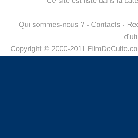
Ce site est listé dans la cat
Qui sommes-nous ?
-
Contacts
-
Re
d'ut
Copyright © 2000-2011 FilmDeCulte.c