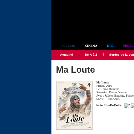
Simplement culte
ACCUEIL
CINÉMA
DVD
PEOPL
Actualité
De A à Z
Sorties de la se
Ma Loute
Ma Loute
France, 2016
De
Bruno Dumont
Scénario :
Bruno Dumont
Avec :
Juliette Binoche
,
Fabric
Sortie : 13/05/2016
Note FilmDeCulte :