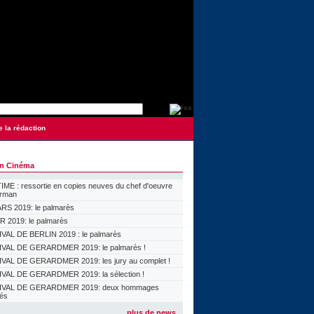
e la rédaction
on Cinéma
ME : ressortie en copies neuves du chef d'oeuvre
orman
S 2019: le palmarès
 2019: le palmarès
VAL DE BERLIN 2019 : le palmarès
VAL DE GERARDMER 2019: le palmarès !
VAL DE GERARDMER 2019: les jury au complet !
VAL DE GERARDMER 2019: la sélection !
IVAL DE GERARDMER 2019: deux hommages
lés
plus de news