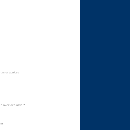
urs et actrices
on avec des amis
?
ite