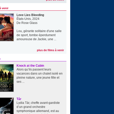
à venir
Love Lies Bleeding
États-Unis, 2024
De
Rose Glass
Lou, gérante solitaire d'une salle
de sport, tombe éperdument
amoureuse de Jackie, une ...
plus de films à venir
e
Knock at the Cabin
Alors qu’ils passent leurs
vacances dans un chalet isolé en
pleine nature, une jeune fille et
ses ...
Tár
Lydia Tár, cheffe avant-gardiste
d’un grand orchestre
symphonique allemand, est au