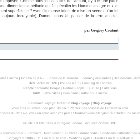
ion opposée. Comme dans tous les films de Dumont, il y a ici une place
 une dimension stupéfiante qui fait décoller les Hommes malgré eux, et
ment superficielle ? Avec l’immense talent de mise en scène qu’on lui
toujours incroyable), Dumont nous fait passer de la terre au ciel,
par
Gregory Coutaut
alité Cinéma
|
Cinéma de A à Z
|
Sorties de la semaine
|
Planning des sorties
|
Réalisateurs
|
Acte
Dvd
:
Actualité DVD
|
DVD de A à Z
|
Planning des sorties
People
:
Actualité People
|
Portrait People
|
Culculte
|
Entretiens
Culte
:
Films cultes
|
Gros plans
|
Autour du Cinéma
Partenaire Voyage:
Créer un blog voyage
|
Blog Voyage
Vous êtes un amateur de produits
bio
? Profitez des conseils de FemininBio.com.
istes du film Five, vivez en coloc avec vos potes ! Pourriez-vous aller jusqu'à
acheter une mais
Ce site est listé dans la catégorie
Cinéma
:
Actualité cinéma DVD
.
ui sommes-nous ?
-
Contacts
-
Recrutement
-
Publicité / Annonceurs
-
Conditions d'utilisation du s
Copyright © 2000-2011 FilmDeCulte.com -
Mentions lŕgales
- Crédits FilmDeCulte/
Palpix