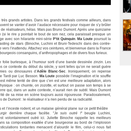
 très grands artistes. Dans les grands festivals comme ailleurs, dans
vent se vanter d’avoir l’audace nécessaire pour risquer de s’y brûler
op de réalisateurs, hélas. Mais pas Bruno Dumont. Après une quinzaine
(si le rire y pointait le bout de son nez, cela paraissait presque un
ge avec son hilarante mini-série
P’tit Quinquin
.
Ma Loute
poursuit la
ting de stars (Binoche, Luchini et Bruni-Tedeschi dans des contre-
 vers l’inattendu. Attachez vos ceintures, et bienvenue dans la France
e bourgeois consanguins, d’anthropophages et de divers fous furieux.
ne folie burlesque, à l’humour sorti d’une bande dessinée zinzin. Les
s ce contexte du début du siècle, y sont telles qu’on ne serait guère
mies ou dinosaures d’
Adèle Blanc-Sec
. Ironiquement, on repense
 de Tardi par Luc Besson.
Ma Loute
possède l’imagination et le souffle
est même tenté de dire que c’en est une meilleure adaptation, alors
 physique : on chuinte, on zozotte, et surtout on passe son temps à se
terre qui, dans un autre contexte, n’aurait rien de subtil. Mais Dumont
ité de sa mise en scène toujours aussi rigoureuse. Paradoxalement,
s de Dumont : le réalisateur n’a rien perdu de sa radicalité.
 et l’inceste rodent, et un malaise général plane sur ce petit théâtre
gir derrière chaque facétie. "
Je suis outré !
" beugle Luchini,
 volontairement outré ici. Juliette Binoche rappelle les meilleurs
ns sa composition exaltée d’une bourgeoise au bord de l’implosion
culations tordantes menacent d’alourdir le film, celui-ci nous fait