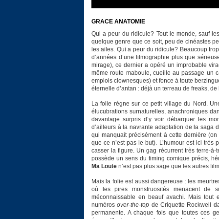
GRACE ANATOMIE
Qui a peur du ridicule? Tout le monde, sauf les
quelque genre que ce soit, peu de cinéastes peu
les ailes. Qui a peur du ridicule? Beaucoup tr
d’années d’une filmographie plus que sérieuse 
mirage), ce dernier a opéré un improbable vira
même route maboule, cueille au passage un cas
emplois clownesques) et fonce à toute berzingue
éternelle d’antan : déjà un terreau de freaks, d
La folie règne sur ce petit village du Nord. U
élucubrations surnaturelles, anachroniques dan
davantage surpris d’y voir débarquer les mo
d’ailleurs à la navrante adaptation de la saga
qui manquait précisément à cette dernière (on 
que ce n’est pas le but). L’humour est ici très
casser la figure. Un gag récurrent très terre-à-
possède un sens du timing comique précis, hér
Ma Loute
n’est pas plus sage que les autres film
Mais la folie est aussi dangereuse : les meurtres
où les pires monstruosités menacent de sur
méconnaissable en beauf avachi. Mais tout est
numéros
over-the-top
de Criquette Rockwell da
permanente. A chaque fois que toutes ces gesti