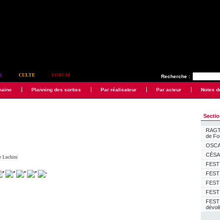
E
CULTE
FORUM
Recherche :
maine
Planning des sorties
Par réalisateur
Par acteur
Notes d
Secti
RAGTI
de F
OSCAR
CÉSAR
e Luchini
FESTI
FESTI
FESTI
FESTI
FEST
dévoi