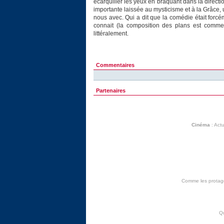
écarquiller les yeux en braquant dans la direct
importante laissée au mysticisme et à la Grâce,
nous avec. Qui a dit que la comédie était forcé
connait (la composition des plans est comme 
littéralement.
Commentaires
Partenaires
Cinéma
:
Actu
Comme les protagon
Q