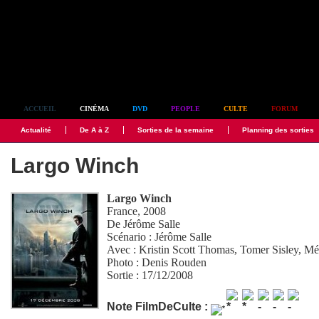
Simplement culte
ACCUEIL
CINÉMA
DVD
PEOPLE
CULTE
FORUM
Actualité
De A à Z
Sorties de la semaine
Planning des sorties
Largo Winch
Largo Winch
France, 2008
De
Jérôme Salle
Scénario :
Jérôme Salle
Avec :
Kristin Scott Thomas
,
Tomer Sisley
,
Mél
Photo :
Denis Rouden
Sortie : 17/12/2008
Note FilmDeCulte :