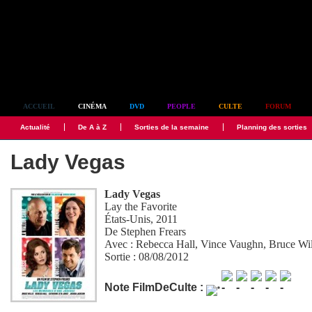
Simplement culte
ACCUEIL
CINÉMA
DVD
PEOPLE
CULTE
FORUM
Actualité
De A à Z
Sorties de la semaine
Planning des sorties
Lady Vegas
Lady Vegas
Lay the Favorite
États-Unis, 2011
De
Stephen Frears
Avec :
Rebecca Hall
,
Vince Vaughn
,
Bruce Wil
Sortie : 08/08/2012
Note FilmDeCulte :