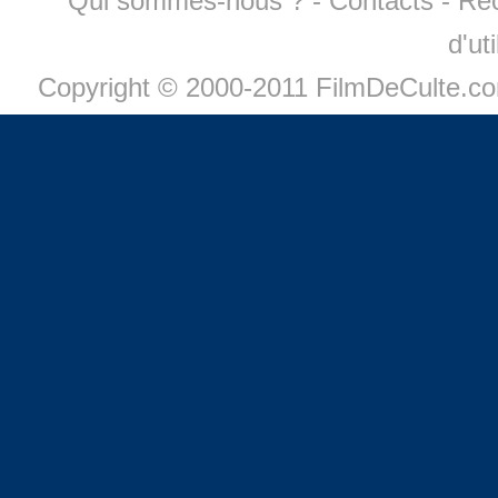
Qui sommes-nous ?
-
Contacts
-
Re
d'ut
Copyright © 2000-2011 FilmDeCulte.c