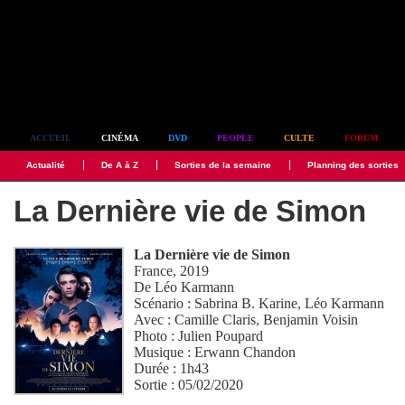
Simplement culte
ACCUEIL
CINÉMA
DVD
PEOPLE
CULTE
FORUM
Actualité
De A à Z
Sorties de la semaine
Planning des sorties
La Dernière vie de Simon
La Dernière vie de Simon
France, 2019
De
Léo Karmann
Scénario :
Sabrina B. Karine
,
Léo Karmann
Avec :
Camille Claris
,
Benjamin Voisin
Photo :
Julien Poupard
Musique :
Erwann Chandon
Durée : 1h43
Sortie : 05/02/2020