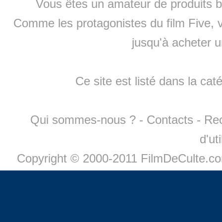
Vous êtes un amateur de produits
b
Comme les protagonistes du film Five, v
jusqu'à
acheter 
Ce site est listé dans la cat
Qui sommes-nous ?
-
Contacts
-
Re
d'ut
Copyright © 2000-2011 FilmDeCulte.c