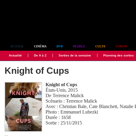
Simplement culte
ACCUEIL
CINÉMA
DVD
PEOPLE
CULTE
FORUM
Actualité
De A à Z
Sorties de la semaine
Planning des sorties
Knight of Cups
Knight of Cups
États-Unis, 2015
De
Terrence Malick
Scénario :
Terrence Malick
Avec :
Christian Bale
,
Cate Blanchett
,
Natalie
Photo :
Emmanuel Lubezki
Durée : 1h58
Sortie : 25/11/2015