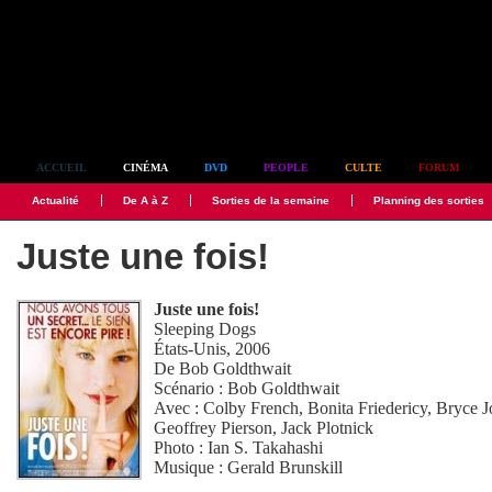
Simplement culte
ACCUEIL
CINÉMA
DVD
PEOPLE
CULTE
FORUM
Actualité
De A à Z
Sorties de la semaine
Planning des sorties
Juste une fois!
Juste une fois!
Sleeping Dogs
États-Unis, 2006
De
Bob Goldthwait
Scénario :
Bob Goldthwait
Avec :
Colby French
,
Bonita Friedericy
,
Bryce J
Geoffrey Pierson
,
Jack Plotnick
Photo :
Ian S. Takahashi
Musique :
Gerald Brunskill