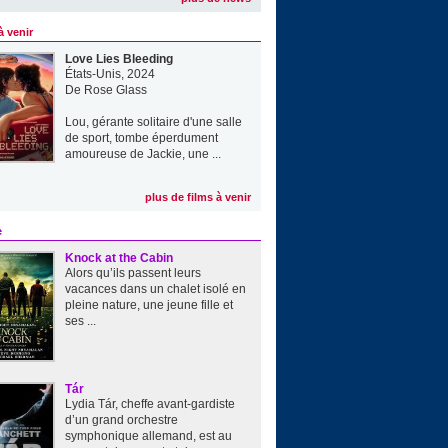
à venir
Love Lies Bleeding
États-Unis, 2024
De
Rose Glass
Lou, gérante solitaire d'une salle
de sport, tombe éperdument
amoureuse de Jackie, une ...
plus de films à venir
e
Knock at the Cabin
Alors qu’ils passent leurs
vacances dans un chalet isolé en
pleine nature, une jeune fille et
ses ...
Tár
Lydia Tár, cheffe avant-gardiste
d’un grand orchestre
symphonique allemand, est au