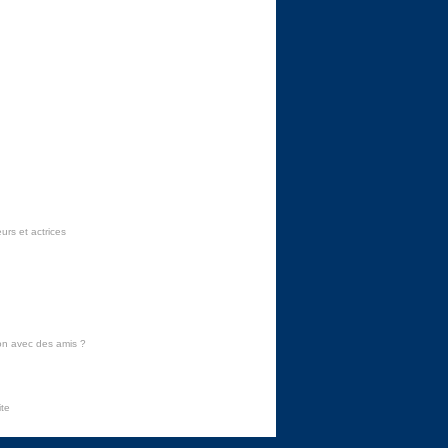
urs et actrices
on avec des amis
?
ite