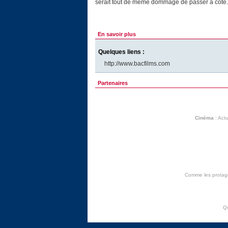
serait tout de même dommage de passer à côté.
En savoir plus
Quelques liens :
http://www.bacfilms.com
Partenaires
Cinéma
:
Actu
Comme les protagon
Q