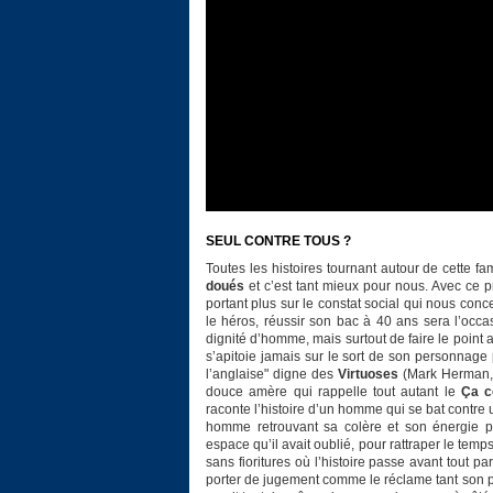
SEUL CONTRE TOUS ?
Toutes les histoires tournant autour de cette 
doués
et c’est tant mieux pour nous. Avec ce 
portant plus sur le constat social qui nous con
le héros, réussir son bac à 40 ans sera l’occa
dignité d’homme, mais surtout de faire le point 
s’apitoie jamais sur le sort de son personnage p
l’anglaise" digne des
Virtuoses
(Mark Herman,
douce amère qui rappelle tout autant le
Ça c
raconte l’histoire d’un homme qui se bat contre un
homme retrouvant sa colère et son énergie po
espace qu’il avait oublié, pour rattraper le tem
sans fioritures où l’histoire passe avant tout p
porter de jugement comme le réclame tant son perso