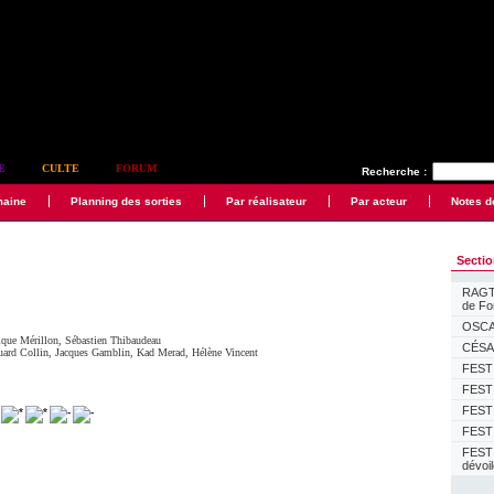
E
CULTE
FORUM
Recherche :
maine
Planning des sorties
Par réalisateur
Par acteur
Notes d
Secti
RAGTI
de F
OSCAR
que Mérillon
,
Sébastien Thibaudeau
CÉSAR
uard Collin
,
Jacques Gamblin
,
Kad Merad
,
Hélène Vincent
FESTI
FESTI
FESTI
FESTI
FEST
dévoi