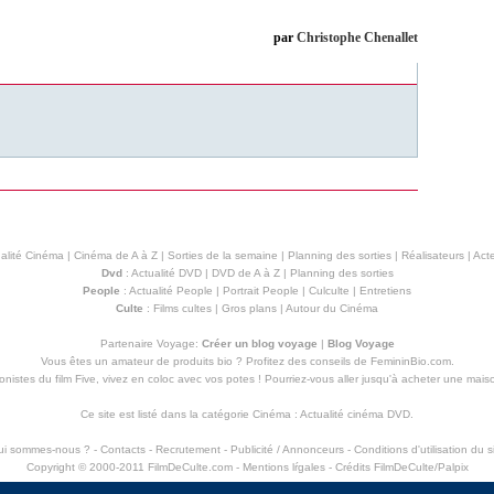
par
Christophe Chenallet
alité Cinéma
|
Cinéma de A à Z
|
Sorties de la semaine
|
Planning des sorties
|
Réalisateurs
|
Acte
Dvd
:
Actualité DVD
|
DVD de A à Z
|
Planning des sorties
People
:
Actualité People
|
Portrait People
|
Culculte
|
Entretiens
Culte
:
Films cultes
|
Gros plans
|
Autour du Cinéma
Partenaire Voyage:
Créer un blog voyage
|
Blog Voyage
Vous êtes un amateur de produits
bio
? Profitez des conseils de FemininBio.com.
istes du film Five, vivez en coloc avec vos potes ! Pourriez-vous aller jusqu'à
acheter une mais
Ce site est listé dans la catégorie
Cinéma
:
Actualité cinéma DVD
.
ui sommes-nous ?
-
Contacts
-
Recrutement
-
Publicité / Annonceurs
-
Conditions d'utilisation du s
Copyright © 2000-2011 FilmDeCulte.com -
Mentions lŕgales
- Crédits FilmDeCulte/
Palpix