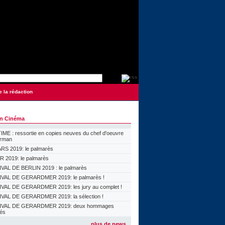
e la rédaction
on Cinéma
ME : ressortie en copies neuves du chef d'oeuvre
orman
S 2019: le palmarès
 2019: le palmarès
VAL DE BERLIN 2019 : le palmarès
VAL DE GERARDMER 2019: le palmarès !
VAL DE GERARDMER 2019: les jury au complet !
VAL DE GERARDMER 2019: la sélection !
IVAL DE GERARDMER 2019: deux hommages
lés
plus de news