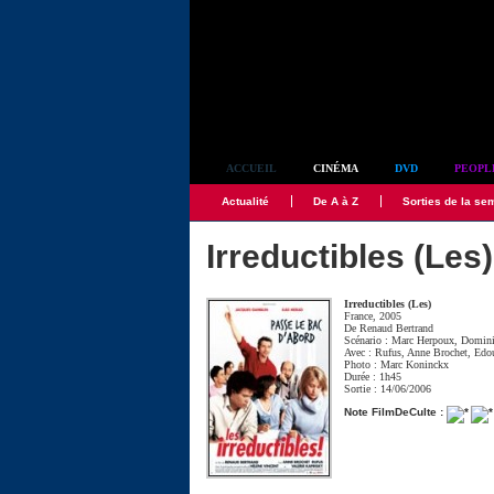
Simplement culte
ACCUEIL
CINÉMA
DVD
PEOPL
Actualité
De A à Z
Sorties de la se
Irreductibles (Les)
Irreductibles (Les)
France, 2005
De
Renaud Bertrand
Scénario :
Marc Herpoux
,
Domini
Avec :
Rufus
,
Anne Brochet
,
Edo
Photo :
Marc Koninckx
Durée : 1h45
Sortie : 14/06/2006
Note FilmDeCulte :