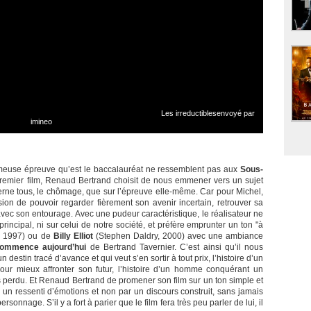
Les irreductiblesenvoyé par
imineo
fameuse épreuve qu’est le baccalauréat ne ressemblent pas aux
Sous-
premier film, Renaud Bertrand choisit de nous emmener vers un sujet
cerne tous, le chômage, que sur l’épreuve elle-même. Car pour Michel,
sion de pouvoir regarder fièrement son avenir incertain, retrouver sa
avec son entourage. Avec une pudeur caractéristique, le réalisateur ne
rincipal, ni sur celui de notre société, et préfère emprunter un ton "à
 1997) ou de
Billy Elliot
(Stephen Daldry, 2000) avec une ambiance
ommence aujourd’hui
de Bertrand Tavernier. C’est ainsi qu’il nous
 destin tracé d’avance et qui veut s’en sortir à tout prix, l’histoire d’un
ur mieux affronter son futur, l’histoire d’un homme conquérant un
ps perdu. Et Renaud Bertrand de promener son film sur un ton simple et
ar un ressenti d’émotions et non par un discours construit, sans jamais
nnage. S’il y a fort à parier que le film fera très peu parler de lui, il