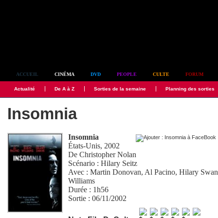
Simplement culte
ACCUEIL
CINÉMA
DVD
PEOPLE
CULTE
FORUM
Actualité
De A à Z
Sorties de la semaine
Planning des sorties
Insomnia
Insomnia
États-Unis, 2002
De
Christopher Nolan
Scénario :
Hilary Seitz
Avec :
Martin Donovan
,
Al Pacino
,
Hilary Swa
Williams
Durée : 1h56
Sortie : 06/11/2002