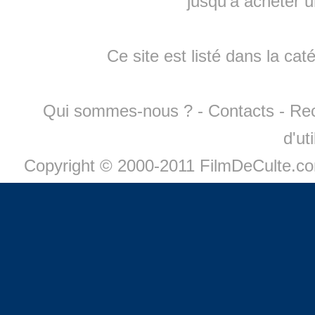
jusqu'à
acheter 
Ce site est listé dans la cat
Qui sommes-nous ?
-
Contacts
-
Re
d'ut
Copyright © 2000-2011 FilmDeCulte.c