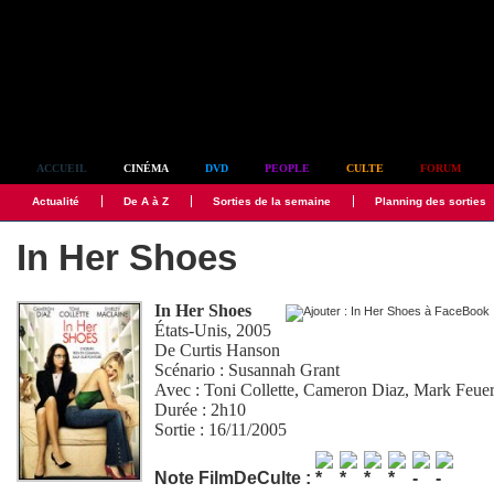
Simplement culte
ACCUEIL
CINÉMA
DVD
PEOPLE
CULTE
FORUM
Actualité
De A à Z
Sorties de la semaine
Planning des sorties
In Her Shoes
In Her Shoes
États-Unis, 2005
De
Curtis Hanson
Scénario :
Susannah Grant
Avec :
Toni Collette
,
Cameron Diaz
,
Mark Feuer
Durée : 2h10
Sortie : 16/11/2005
Note FilmDeCulte :