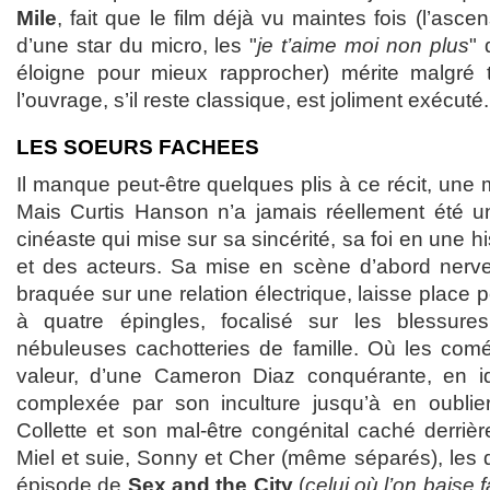
Mile
, fait que le film déjà vu maintes fois (l’as
d’une star du micro, les "
je t’aime moi non plus
" 
éloigne pour mieux rapprocher) mérite malgré t
l’ouvrage, s’il reste classique, est joliment exécuté.
LES SOEURS FACHEES
Il manque peut-être quelques plis à ce récit, une
Mais Curtis Hanson n’a jamais réellement été un
cinéaste qui mise sur sa sincérité, sa foi en une 
et des acteurs. Sa mise en scène d’abord nerve
braquée sur une relation électrique, laisse place 
à quatre épingles, focalisé sur les blessur
nébuleuses cachotteries de famille. Où les com
valeur, d’une Cameron Diaz conquérante, en idi
complexée par son inculture jusqu’à en oublier
Collette et son mal-être congénital caché derriè
Miel et suie, Sonny et Cher (même séparés), les 
épisode de
Sex and the City
(
celui où l’on baise 