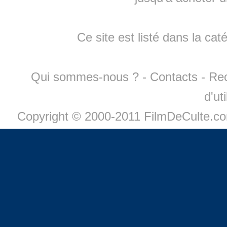
Ce site est listé dans la cat
Qui sommes-nous ?
-
Contacts
-
Re
d'ut
Copyright © 2000-2011 FilmDeCulte.c