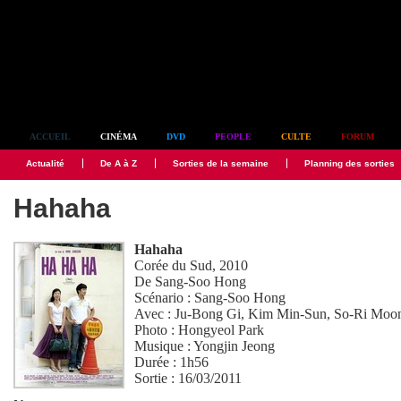
Simplement culte
ACCUEIL
CINÉMA
DVD
PEOPLE
CULTE
FORUM
Actualité
De A à Z
Sorties de la semaine
Planning des sorties
Hahaha
Hahaha
Corée du Sud, 2010
De
Sang-Soo Hong
Scénario :
Sang-Soo Hong
Avec :
Ju-Bong Gi
,
Kim Min-Sun
,
So-Ri Moo
Photo :
Hongyeol Park
Musique :
Yongjin Jeong
Durée : 1h56
Sortie : 16/03/2011