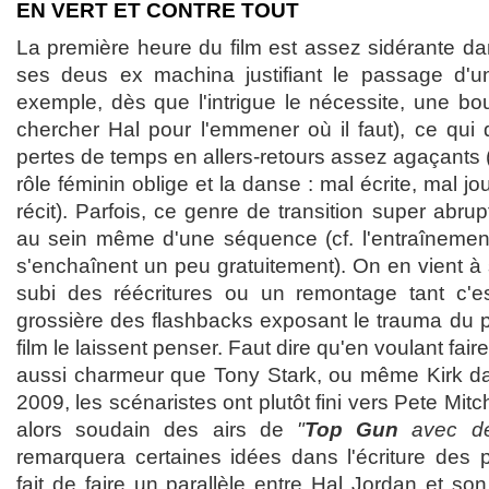
EN VERT ET CONTRE TOUT
La première heure du film est assez sidérante da
ses deus ex machina justifiant le passage d'un
exemple, dès que l'intrigue le nécessite, une bou
chercher Hal pour l'emmener où il faut), ce qu
pertes de temps en allers-retours assez agaçants (
rôle féminin oblige et la danse : mal écrite, mal j
récit). Parfois, ce genre de transition super abru
au sein même d'une séquence (cf. l'entraînement
s'enchaînent un peu gratuitement). On en vient à 
subi des réécritures ou un remontage tant c'est
grossière des flashbacks exposant le trauma du
film le laissent penser. Faut dire qu'en voulant fai
aussi charmeur que Tony Stark, ou même Kirk d
2009, les scénaristes ont plutôt fini vers Pete Mitch
alors soudain des airs de
"
Top Gun
avec des
remarquera certaines idées dans l'écriture des
fait de faire un parallèle entre Hal Jordan et so