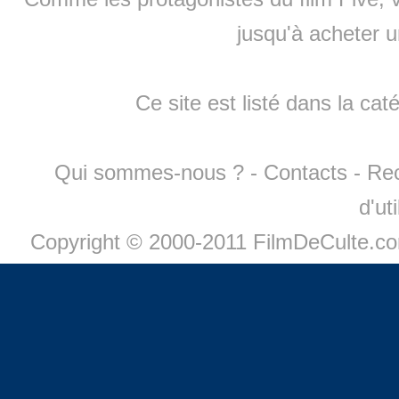
jusqu'à
acheter 
Ce site est listé dans la cat
Qui sommes-nous ?
-
Contacts
-
Re
d'ut
Copyright © 2000-2011 FilmDeCulte.c