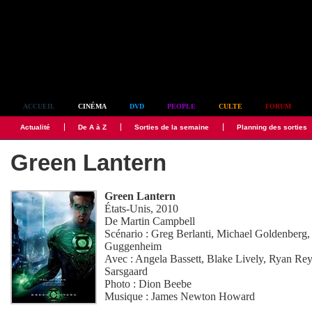
Simplement culte
ACCUEIL
CINÉMA
DVD
PEOPLE
CULTE
FORUM
Actualité
De A à Z
Sorties de la semaine
Planning des sorties
Green Lantern
Green Lantern
États-Unis, 2010
De
Martin Campbell
Scénario :
Greg Berlanti
,
Michael Goldenberg
Guggenheim
Avec :
Angela Bassett
,
Blake Lively
,
Ryan Rey
Sarsgaard
Photo :
Dion Beebe
Musique :
James Newton Howard