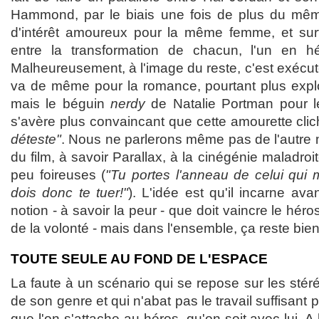
Hammond, par le biais une fois de plus du même g
d'intérêt amoureux pour la même femme, et surt
entre la transformation de chacun, l'un en h
Malheureusement, à l'image du reste, c'est exécut
va de même pour la romance, pourtant plus expl
mais le béguin
nerdy
de Natalie Portman pour l
s'avère plus convaincant que cette amourette cli
déteste"
. Nous ne parlerons même pas de l'autre 
du film, à savoir Parallax, à la cinégénie maladroi
peu foireuses (
"Tu portes l'anneau de celui qui 
dois donc te tuer!"
). L'idée est qu'il incarne av
notion - à savoir la peur - que doit vaincre le héro
de la volonté - mais dans l'ensemble, ça reste bien 
TOUTE SEULE AU FOND DE L'ESPACE
La faute à un scénario qui se repose sur les stér
de son genre et qui n'abat pas le travail suffisant p
que l'on s'attache au héros, qu'on soit avec lui. A 