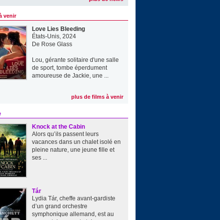
à venir
Love Lies Bleeding
États-Unis, 2024
De
Rose Glass
Lou, gérante solitaire d'une salle
de sport, tombe éperdument
amoureuse de Jackie, une ...
plus de films à venir
e
Knock at the Cabin
Alors qu’ils passent leurs
vacances dans un chalet isolé en
pleine nature, une jeune fille et
ses ...
Tár
Lydia Tár, cheffe avant-gardiste
d’un grand orchestre
symphonique allemand, est au