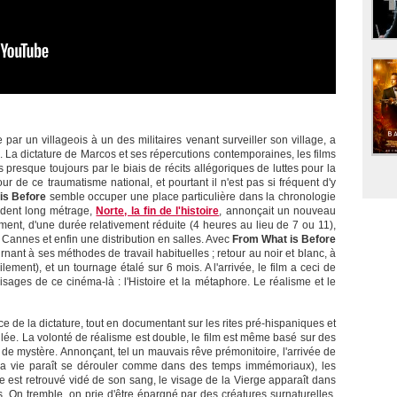
 par un villageois à un des militaires venant surveiller son village, a
 La dictature de Marcos et ses répercutions contemporaines, les films
 presque toujours par le biais de récits allégoriques de luttes pour la
r de ce traumatisme national, et pourtant il n'est pas si fréquent d'y
is Before
semble occuper une place particulière dans la chronologie
édent long métrage,
Norte, la fin de l'histoire
, annonçait un nouveau
ement, d'une durée relativement réduite (4 heures au lieu de 7 ou 11),
Cannes et enfin une distribution en salles. Avec
From What is Before
rnant à ses méthodes de travail habituelles ; retour au noir et blanc, à
ment), et un tournage étalé sur 6 mois. A l'arrivée, le film a ceci de
sages de ce cinéma-là : l'Histoire et la métaphore. Le réalisme et le
ce de la dictature, tout en documentant sur les rites pré-hispaniques et
lée. La volonté de réalisme est double, le film est même basé sur des
e de mystère. Annonçant, tel un mauvais rêve prémonitoire, l'arrivée de
où la vie paraît se dérouler comme dans des temps immémoriaux), les
est retrouvé vidé de son sang, le visage de la Vierge apparaît dans
. On tremble, on prie d'être épargné par des créatures surnaturelles.