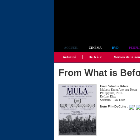
Simplement culte
ACCUEIL
CINÉMA
DVD
PEOPL
Actualité
De A à Z
Sorties de la se
From What is Bef
From What is Before
Mula sa Kung Ano ang Noon
Philippines, 2014
De
Lav Diaz
Scénario :
Lav Diaz
Note FilmDeCulte :