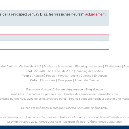
e de la rétrospective "Lav Diaz, les très riches heures",
actuellement
alité Cinéma
|
Cinéma de A à Z
|
Sorties de la semaine
|
Planning des sorties
|
Réalisateurs
|
Acte
Dvd
:
Actualité DVD
|
DVD de A à Z
|
Planning des sorties
People
:
Actualité People
|
Portrait People
|
Culculte
|
Entretiens
Culte
:
Films cultes
|
Gros plans
|
Autour du Cinéma
Partenaire Voyage:
Créer un blog voyage
|
Blog Voyage
Vous êtes un amateur de produits
bio
? Profitez des conseils de FemininBio.com.
istes du film Five, vivez en coloc avec vos potes ! Pourriez-vous aller jusqu'à
acheter une mais
Ce site est listé dans la catégorie
Cinéma
:
Actualité cinéma DVD
.
ui sommes-nous ?
-
Contacts
-
Recrutement
-
Publicité / Annonceurs
-
Conditions d'utilisation du s
Copyright © 2000-2011 FilmDeCulte.com -
Mentions lŕgales
- Crédits FilmDeCulte/
Palpix