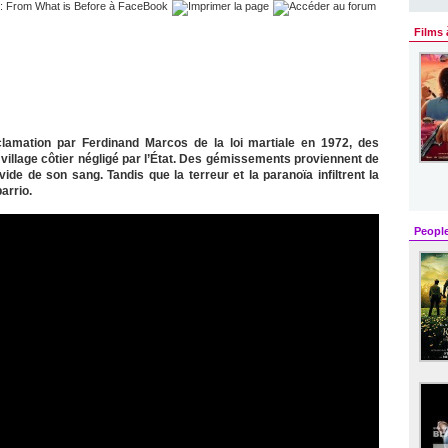
Films 
lamation par Ferdinand Marcos de la loi martiale en 1972, des
llage côtier négligé par l’État. Des gémissements proviennent de
de de son sang. Tandis que la terreur et la paranoïa infiltrent la
arrio.
Peopl