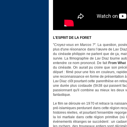
L'ESPRIT DE LA FORET
"
Croyez-vous en Marcos ?
". La question, posée
plus d'une résonance dans l’œuvre de Lav Diaz.
du cinéaste philippin ne parlent que de ça, mais
survie. La filmographie de Lav Diaz tourne autou
entendre ce nom prononcé. De fait
From What 
du cinéaste. On aurait pu croire que son préc
départ : filmé pour une fois en couleurs, rapid
une reconnaissance en forme de présentation à 
Lav Diaz clôt pourtant cette parenthèse en retou
une durée plus costaude (5h38 qui passent facile
passionnant qu'il combine au mieux les deux vi
fantastique.
Le film se déroule en 1970 et retrace la naissan
pré-islamiques perdurant dans cette région recu
histoires réelles, et pourtant l'ensemble regorg
la loi martiale dans cette région primitive (
événements étranges se succèdent : un cadavre 
les rochers, des troupeaux entiers sont décimés