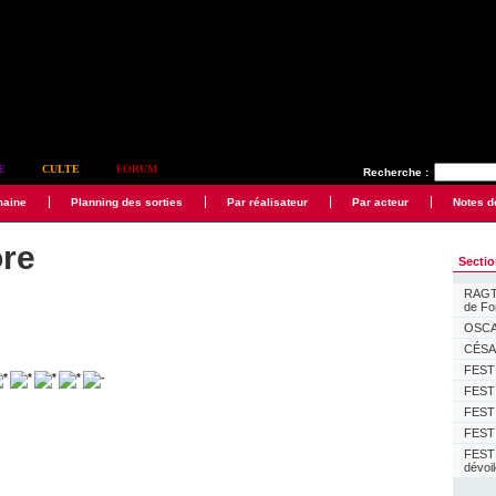
E
CULTE
FORUM
Recherche :
maine
Planning des sorties
Par réalisateur
Par acteur
Notes d
ore
Secti
RAGTI
de F
OSCAR
CÉSAR
FESTI
FESTI
FESTI
FESTI
FEST
dévoi