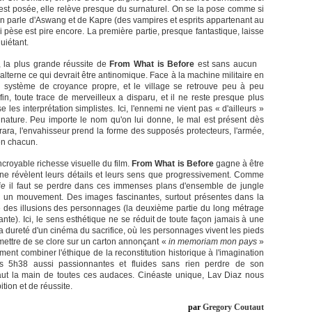
 est posée, elle relève presque du surnaturel. On se la pose comme si
On parle d'Aswang et de Kapre (des vampires et esprits appartenant au
 pèse est pire encore. La première partie, presque fantastique, laisse
uiétant.
 la plus grande réussite de
From What is Before
est sans aucun
 alterne ce qui devrait être antinomique. Face à la machine militaire en
 système de croyance propre, et le village se retrouve peu à peu
, toute trace de merveilleux a disparu, et il ne reste presque plus
les interprétation simplistes. Ici, l'ennemi ne vient pas « d'ailleurs »
 nature. Peu importe le nom qu'on lui donne, le mal est présent dès
ara, l'envahisseur prend la forme des supposés protecteurs, l'armée,
en chacun.
'incroyable richesse visuelle du film.
From What is Before
gagne à être
 ne révèlent leurs détails et leurs sens que progressivement. Comme
ie
il faut se perdre dans ces immenses plans d'ensemble de jungle
u un mouvement. Des images fascinantes, surtout présentes dans la
 des illusions des personnages (la deuxième partie du long métrage
te). Ici, le sens esthétique ne se réduit de toute façon jamais à une
 la dureté d'un cinéma du sacrifice, où les personnages vivent les pieds
ettre de se clore sur un carton annonçant «
in memoriam mon pays
»
nt combiner l'éthique de la reconstitution historique à l'imagination
s 5h38 aussi passionnantes et fluides sans rien perdre de son
ut la main de toutes ces audaces. Cinéaste unique, Lav Diaz nous
tion et de réussite.
par
Gregory Coutaut