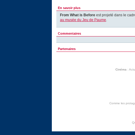
En savoir plus
From What is Before
est projeté dans le cadr
au musée du Jeu de Paume
.
Commentaires
Partenaires
Cinéma
:
Actu
Comme les protagon
Q