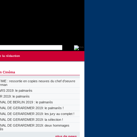
e la rédaction
on Cinéma
ME : ressortie en copies neuves du chef d'oeuvre
orman
S 2019: le palmarès
 2019: le palmarès
VAL DE BERLIN 2019 : le palmarès
VAL DE GERARDMER 2019: le palmarès !
VAL DE GERARDMER 2019: les jury au complet !
VAL DE GERARDMER 2019: la sélection !
IVAL DE GERARDMER 2019: deux hommages
lés
plus de news