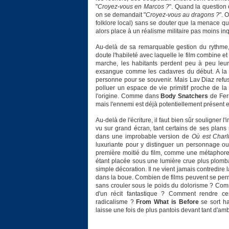
"
Croyez-vous en Marcos ?
". Quand la question
on se demandait "
Croyez-vous au dragons ?
". 
folklore local) sans se douter que la menace qui
alors place à un réalisme militaire pas moins inq
Au-delà de sa remarquable gestion du rythme,
doute l'habileté avec laquelle le film combine et
marche, les habitants perdent peu à peu leur
exsangue comme les cadavres du début. A la fin
personne pour se souvenir. Mais Lav Diaz refuse 
polluer un espace de vie primitif proche de la
l'origine. Comme dans
Body Snatchers
de Ferr
mais l'ennemi est déjà potentiellement présent 
Au-delà de l'écriture, il faut bien sûr souligner l
vu sur grand écran, tant certains de ses plans
dans une improbable version de
Où est Charl
luxuriante pour y distinguer un personnage o
première moitié du film, comme une métaphore
étant placée sous une lumière crue plus plomban
simple décoration. Il ne vient jamais contredire
dans la boue. Combien de films peuvent se perm
sans crouler sous le poids du dolorisme ? Comme
d'un récit fantastique ? Comment rendre ce
radicalisme ?
From What is Before
se sort ha
laisse une fois de plus pantois devant tant d'ambi