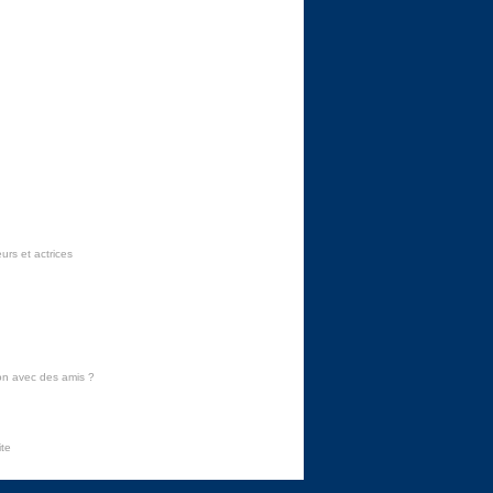
urs et actrices
on avec des amis
?
ite