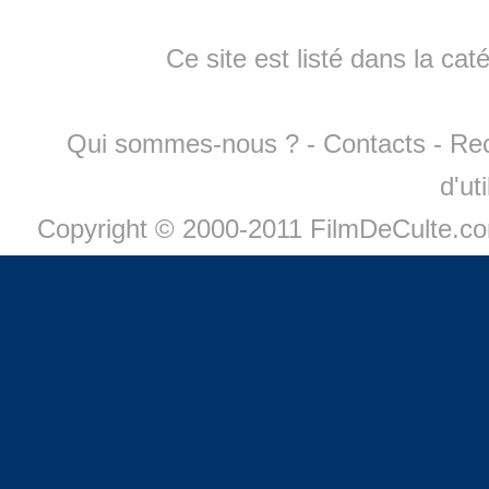
Ce site est listé dans la cat
Qui sommes-nous ?
-
Contacts
-
Re
d'ut
Copyright © 2000-2011 FilmDeCulte.c