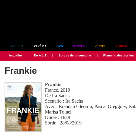
Simplement culte
ACCUEIL
CINÉMA
DVD
PEOPLE
CULTE
FORUM
Actualité
De A à Z
Sorties de la semaine
Planning des sorties
Frankie
Frankie
France, 2019
De
Ira Sachs
Scénario :
Ira Sachs
Avec :
Brendan Gleeson
,
Pascal Greggory
,
Isa
Marisa Tomei
Durée : 1h38
Sortie : 28/08/2019