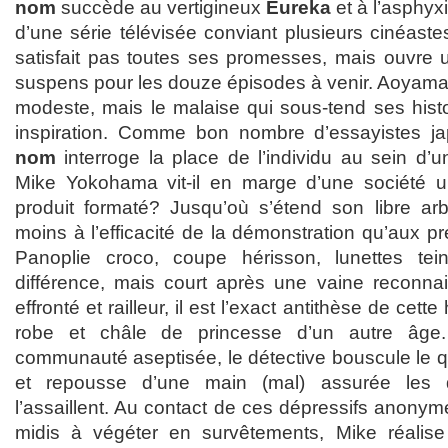
nom
succède au vertigineux
Eureka
et à l’asphyx
d’une série télévisée conviant plusieurs cinéast
satisfait pas toutes ses promesses, mais ouvre
suspens pour les douze épisodes à venir. Aoyama 
modeste, mais le malaise qui sous-tend ses histo
inspiration. Comme bon nombre d’essayistes j
nom
interroge la place de l’individu au sein d
Mike Yokohama vit-il en marge d’une société un
produit formaté? Jusqu’où s’étend son libre ar
moins à l’efficacité de la démonstration qu’aux pr
Panoplie croco, coupe hérisson, lunettes te
différence, mais court après une vaine reconnai
effronté et railleur, il est l’exact antithèse de ce
robe et châle de princesse d’un autre âge
communauté aseptisée, le détective bouscule le q
et repousse d’une main (mal) assurée les d
l’assaillent. Au contact de ces dépressifs anonym
midis à végéter en survêtements, Mike réalise p