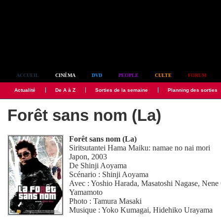
Simplement culte
ACCUEIL
CINÉMA
DVD
PEOPLE
CULTE
FORUM
Actualité
De A à Z
Sorties de la semaine
Planning des sorties
Forêt sans nom (La)
Forêt sans nom (La)
Siritsutantei Hama Maiku: namae no nai mori
Japon, 2003
De
Shinji Aoyama
Scénario :
Shinji Aoyama
Avec :
Yoshio Harada
,
Masatoshi Nagase
,
Nene 
Yamamoto
Photo :
Tamura Masaki
Musique :
Yoko Kumagai
,
Hidehiko Urayama