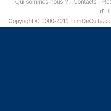
Qui sommes-nous ?
-
Contacts
-
Re
d'ut
Copyright © 2000-2011 FilmDeCulte.c