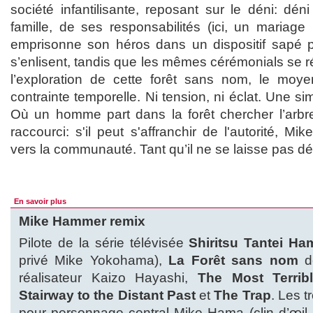
société infantilisante, reposant sur le déni: dén
famille, de ses responsabilités (ici, un mariag
emprisonne son héros dans un dispositif sapé par
s’enlisent, tandis que les mêmes cérémonials se rép
l’exploration de cette forêt sans nom, le moye
contrainte temporelle. Ni tension, ni éclat. Une s
Où un homme part dans la forêt chercher l’arbre 
raccourci: s'il peut s'affranchir de l'autorité, Mi
vers la communauté. Tant qu’il ne se laisse pas dév
En savoir plus
Mike Hammer remix
Pilote de la série télévisée
Shiritsu Tantei H
privé Mike Yokohama),
La Forêt sans nom
dé
réalisateur Kaizo Hayashi,
The Most Terrib
Stairway to the Distant Past
et
The Trap
. Les t
pour personnage central Mike Hama (clin d’œil