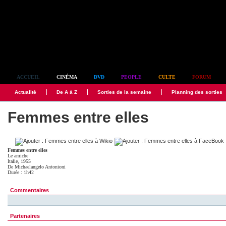
Simplement culte
ACCUEIL
CINÉMA
DVD
PEOPLE
CULTE
FORUM
Actualité
De A à Z
Sorties de la semaine
Planning des sorties
Femmes entre elles
Femmes entre elles
Le amiche
Italie, 1955
De
Michaelangelo Antonioni
Durée : 1h42
Commentaires
Partenaires