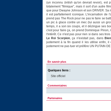
(un inconnu
british
qu'on devrait revoir), est 
totalement "filmique", mais il sort d'un autre fil
que pour Dwayne Johnson et son DRIVER. Sa mass
il est parfaitement iconique. L'incarnation de 
prend pas The Rock pour ne pas le faire se batt
un pic à glace contre un mec (lui aussi un gros
temps, il a son six coups, et il dézingue ses 
c'est pour faire ça, on prend Dominique Pinon, 
l'intérêt. Ce n'est pas pour rien si dans ses troi
Le Roi Scorpion
, ça n'existait pas, dans
Bien
justement à la fin quand il les utilise enfin, i
justement ne pas tuer et préfère UN PUTAIN DE
En savoir plus
Quelques liens :
Site officiel
Commentaires
Partenaires