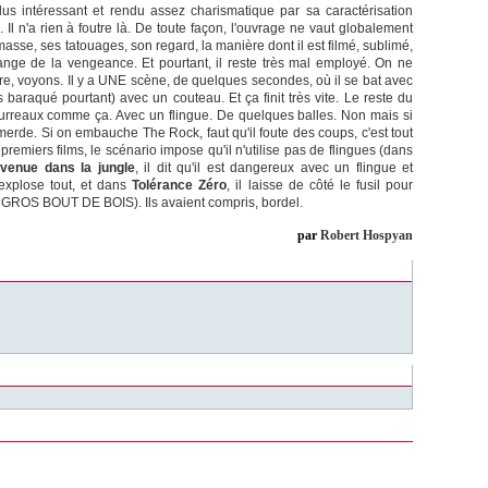
plus intéressant et rendu assez charismatique par sa caractérisation
m. Il n'a rien à foutre là. De toute façon, l'ouvrage ne vaut globalement
e, ses tatouages, son regard, la manière dont il est filmé, sublimé,
l'ange de la vengeance. Et pourtant, il reste très mal employé. On ne
re, voyons. Il y a UNE scène, de quelques secondes, où il se bat avec
 baraqué pourtant) avec un couteau. Et ça finit très vite. Le reste du
bourreaux comme ça. Avec un flingue. De quelques balles. Non mais si
merde. Si on embauche The Rock, faut qu'il foute des coups, c'est tout
s premiers films, le scénario impose qu'il n'utilise pas de flingues (dans
venue dans la jungle
, il dit qu'il est dangereux avec un flingue et
l explose tout, et dans
Tolérance Zéro
, il laisse de côté le fusil pour
 GROS BOUT DE BOIS). Ils avaient compris, bordel.
par
Robert Hospyan