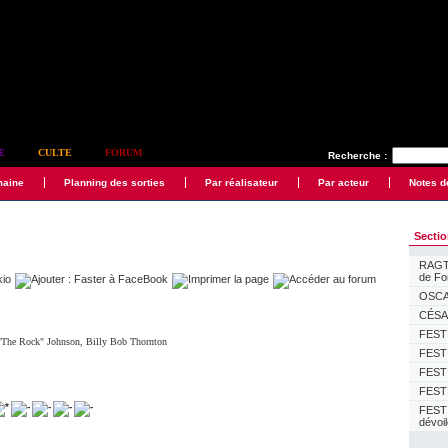
E
CULTE
FORUM
Recherche :
maine
Planning des sorties
Par réalisateur
Par acteur
Notes d
Secti
RAGTI
de F
OSCAR
CÉSAR
FESTI
"The Rock" Johnson
,
Billy Bob Thornton
FESTI
FESTI
FESTI
FEST
dévoi