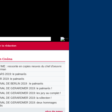
e la rédaction
on Cinéma
ME : ressortie en copies neuves du chef d'oeuvre
orman
S 2019: le palmarès
 2019: le palmarès
VAL DE BERLIN 2019 : le palmarès
VAL DE GERARDMER 2019: le palmarès !
VAL DE GERARDMER 2019: les jury au complet !
VAL DE GERARDMER 2019: la sélection !
IVAL DE GERARDMER 2019: deux hommages
lés
plus de news