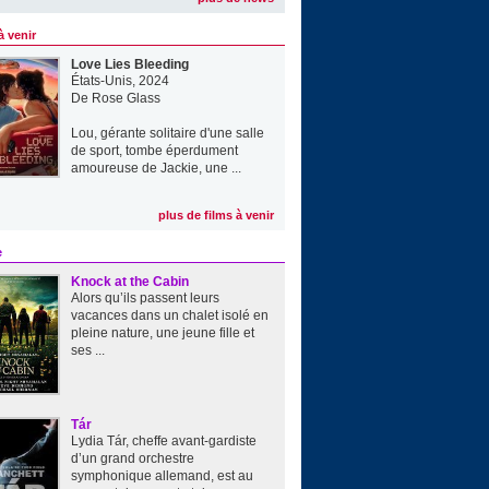
à venir
Love Lies Bleeding
États-Unis, 2024
De
Rose Glass
Lou, gérante solitaire d'une salle
de sport, tombe éperdument
amoureuse de Jackie, une ...
plus de films à venir
e
Knock at the Cabin
Alors qu’ils passent leurs
vacances dans un chalet isolé en
pleine nature, une jeune fille et
ses ...
Tár
Lydia Tár, cheffe avant-gardiste
d’un grand orchestre
symphonique allemand, est au