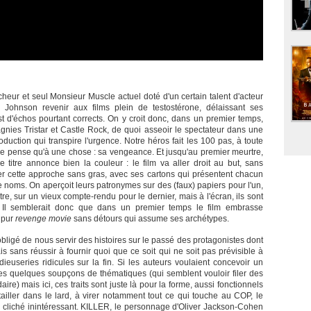
cheur et seul Monsieur Muscle actuel doté d'un certain talent d'acteur
Johnson revenir aux films plein de testostérone, délaissant ses
st d'échos pourtant corrects. On y croit donc, dans un premier temps,
agnies Tristar et Castle Rock, de quoi asseoir le spectateur dans une
oduction qui transpire l'urgence. Notre héros fait les 100 pas, à toute
et ne pense qu'à une chose : sa vengeance. Et jusqu'au premier meurtre,
le titre annonce bien la couleur : le film va aller droit au but, sans
mer cette approche sans gras, avec ses cartons qui présentent chacun
 noms. On aperçoit leurs patronymes sur des (faux) papiers pour l'un,
tre, sur un vieux compte-rendu pour le dernier, mais à l'écran, ils sont
l semblerait donc que dans un premier temps le film embrasse
u pur
revenge movie
sans détours qui assume ses archétypes.
bligé de nous servir des histoires sur le passé des protagonistes dont
s sans réussir à fournir quoi que ce soit qui ne soit pas prévisible à
useries ridicules sur la fin. Si les auteurs voulaient concevoir un
 les quelques soupçons de thématiques (qui semblent vouloir filer des
re) mais ici, ces traits sont juste là pour la forme, aussi fonctionnels
tailler dans le lard, à virer notamment tout ce qui touche au COP, le
 cliché inintéressant. KILLER, le personnage d'Oliver Jackson-Cohen