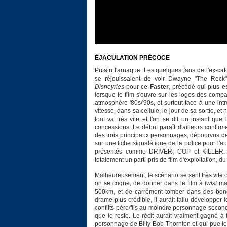
ÉJACULATION PRÉCOCE
Putain l'arnaque. Les quelques fans de l'ex-cat
se réjouissaient de voir Dwayne "The Rock" 
Disneyries
pour ce
Faster
, précédé qui plus e
lorsque le film s'ouvre sur les logos des comp
atmosphère '80s/'90s, et surtout face à une intr
vitesse, dans sa cellule, le jour de sa sortie, 
tout va très vite et l'on se dit un instant que 
concessions. Le début paraît d'ailleurs confir
des trois principaux personnages, dépourvus de
sur une fiche signalétique de la police pour l'au
présentés comme DRIVER, COP et KILLER. I
totalement un parti-pris de film d'exploitation, d
Malheureusement, le scénario se sent très vite o
on se cogne, de donner dans le film à
twist
mai
500km, et de carrément tomber dans des bondie
drame plus crédible, il aurait fallu développer
conflits père/fils au moindre personnage secondai
que le reste. Le récit aurait vraiment gagné à 
personnage de Billy Bob Thornton et qui pue le