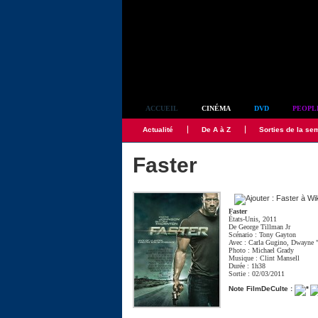
Simplement culte
ACCUEIL
CINÉMA
DVD
PEOPL
Actualité
De A à Z
Sorties de la se
Faster
Faster
États-Unis, 2011
De
George Tillman Jr
Scénario :
Tony Gayton
Avec :
Carla Gugino
,
Dwayne 
Photo :
Michael Grady
Musique :
Clint Mansell
Durée : 1h38
Sortie : 02/03/2011
Note FilmDeCulte :