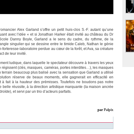
omancier Alex Garland s’offre un petit huis-clos S.-F. autant qu’une
uant avec l’idée « et si Jonathan Harker était invité au château du Dr
école Danny Boyle, Garland a le sens du cadre, du rythme, de la
riangle singulier qui se dessine entre le timide Caleb, Nathan le génie
n-forteresse-laboratoire perdue au cœur de la forêt, et Ava, sa créature
t de leur invité.
ement ludique, dans laquelle le spectateur découvre à travers les yeux
le régissent (clés, masques, caméras, portes interdites…), les masques
 terrain beaucoup plus balisé avec la sensation que Garland a utilisé
olution réserve de beaux moments, elle gagnerait en efficacité en
t à fait à la hauteur des prémisses. Toutefois ne boudons pas notre
 belle réussite, à la direction artistique marquante (la maison ancrée
roïde), et servi par un trio d’acteurs parfaits.
par
Palpix