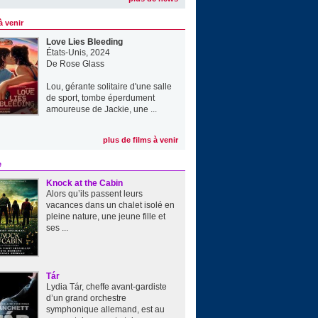
à venir
Love Lies Bleeding
États-Unis, 2024
De
Rose Glass
Lou, gérante solitaire d'une salle
de sport, tombe éperdument
amoureuse de Jackie, une ...
plus de films à venir
e
Knock at the Cabin
Alors qu’ils passent leurs
vacances dans un chalet isolé en
pleine nature, une jeune fille et
ses ...
Tár
Lydia Tár, cheffe avant-gardiste
d’un grand orchestre
symphonique allemand, est au