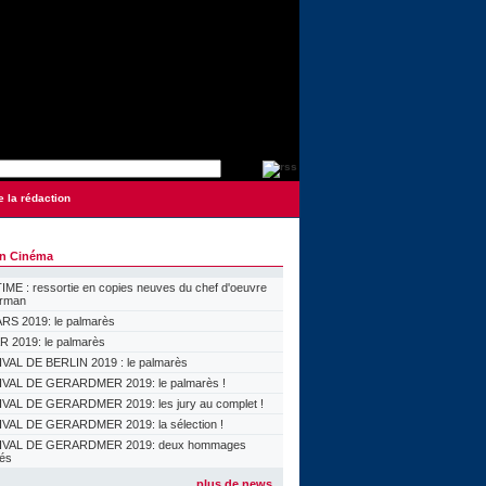
e la rédaction
on Cinéma
ME : ressortie en copies neuves du chef d'oeuvre
orman
S 2019: le palmarès
 2019: le palmarès
VAL DE BERLIN 2019 : le palmarès
VAL DE GERARDMER 2019: le palmarès !
VAL DE GERARDMER 2019: les jury au complet !
VAL DE GERARDMER 2019: la sélection !
IVAL DE GERARDMER 2019: deux hommages
lés
plus de news