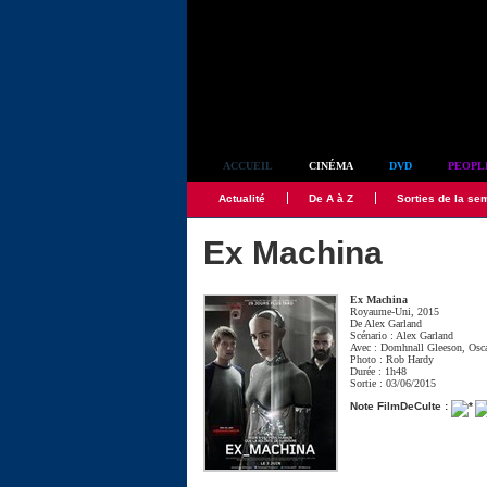
Simplement culte
ACCUEIL
CINÉMA
DVD
PEOPL
Actualité
De A à Z
Sorties de la se
Ex Machina
Ex Machina
Royaume-Uni, 2015
De
Alex Garland
Scénario :
Alex Garland
Avec :
Domhnall Gleeson
,
Osca
Photo :
Rob Hardy
Durée : 1h48
Sortie : 03/06/2015
Note FilmDeCulte :