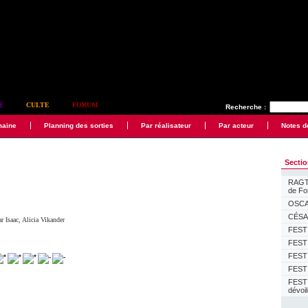
E
CULTE
FORUM
Recherche :
maine
Planning des sorties
Par réalisateur
Par acteur
Notes d
Secti
RAGTI
de F
OSCAR
CÉSAR
r Isaac
,
Alicia Vikander
FESTI
FESTI
FESTI
FESTI
FEST
dévoi