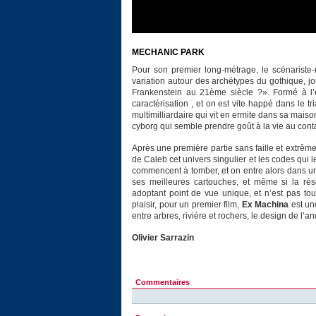
MECHANIC PARK
Pour son premier long-métrage, le scénariste-r
variation autour des archétypes du gothique, jo
Frankenstein au 21ème siècle ?». Formé à l’
caractérisation , et on est vite happé dans le t
multimilliardaire qui vit en ermite dans sa maiso
cyborg qui semble prendre goût à la vie au contac
Après une première partie sans faille et extrêm
de Caleb cet univers singulier et les codes qui 
commencent à tomber, et on entre alors dans un
ses meilleures cartouches, et même si la rés
adoptant point de vue unique, et n’est pas tou
plaisir, pour un premier film,
Ex Machina
est une
entre arbres, rivière et rochers, le design de l’and
Olivier Sarrazin
Commentaires