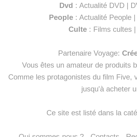
Dvd
:
Actualité DVD
|
D
People
:
Actualité People
Culte
:
Films cultes
Partenaire Voyage:
Cré
Vous êtes un amateur de produits
b
Comme les protagonistes du film Five, v
jusqu'à
acheter 
Ce site est listé dans la cat
Qui sommes-nous ?
-
Contacts
-
Re