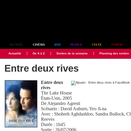
Simplement culte
ACCUEIL
CINÉMA
DVD
PEOPLE
CULTE
FORUM
Actualité
De A à Z
Sorties de la semaine
Planning des sorties
Entre deux rives
Entre deux
rives
The Lake House
États-Unis, 2005
De
Alejandro Agresti
Scénario :
David Auburn
,
Yeo Ji-na
Avec :
Shohreh Aghdashloo
,
Sandra Bullock
,
Ch
Reeves
Durée : 1h45
Sortie : 26/07/2006