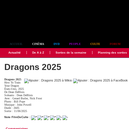
Simplement culte
ACCUEIL
CINÉMA
DVD
PEOPLE
CULTE
FORUM
Actualité
De A à Z
Sorties de la semaine
Planning des sorties
Dragons 2025
Dragons 2025
How To Train
Your Dragon
États-Unis, 2025
De
Dean DeBlois
Scénario :
Dean DeBlois
Avec :
Gerard Butler
,
Nick Frost
Photo :
Bill Pope
Musique :
John Powell
Durée : 2h05
Sortie : 11/06/2025
Note FilmDeCulte :
Commentaires