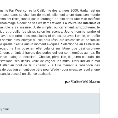
s: le Far West contre la Californie des années 2000. Harlan est un
rn seul dans sa chambre de motel, tellement ancré dans son monde
emblent fictifs, tandis qu'un tournage de film dans une ville fantôme
se l'hommage à deux de ses westerns favoris:
La Poursuite infernale
et
un rôle à sa mesure. Juste simplet ou carrément schizophrène, le
gu et brouille les pistes selon les scènes. Jeune homme tendre et
avec son père, il est moustachu et protecteur avec Lonnie, en quête
 semble ainsi envoyé du ciel pour résoudre les conflits d'une famille
e qu'elle n'est à aucun moment évoquée. Sélectionné au Festival de
ard, le film pose en effet celui-ci sur l'Amérique désillusionnée
é à leurs enfants à travers des portes qui leur sont fermées au nez. En
 un dialogue inexistant. Chacun, père, fille, fils, sera contraint de
ustrations, ses désirs, voire de cogner les murs. Trois individus mal
 aller au bout de leur chemin - la fuite menant à l'abandon des
se de position en tant que père pour Wade - pour mieux se recoller une
ssant la place à un silence apaisant.
par
Marlène Weil-Masson
y.html