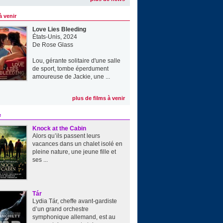
à venir
Love Lies Bleeding
États-Unis, 2024
De
Rose Glass
Lou, gérante solitaire d'une salle
de sport, tombe éperdument
amoureuse de Jackie, une ...
plus de films à venir
e
Knock at the Cabin
Alors qu’ils passent leurs
vacances dans un chalet isolé en
pleine nature, une jeune fille et
ses ...
Tár
Lydia Tár, cheffe avant-gardiste
d’un grand orchestre
symphonique allemand, est au