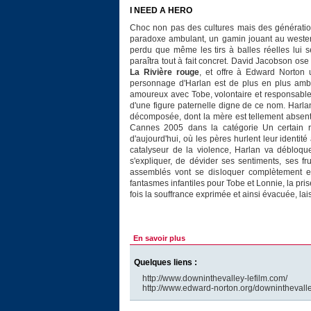
I NEED A HERO
Choc non pas des cultures mais des génération
paradoxe ambulant, un gamin jouant au weste
perdu que même les tirs à balles réelles lui s
paraîtra tout à fait concret. David Jacobson o
La Rivière rouge
, et offre à Edward Norton 
personnage d'Harlan est de plus en plus ambi
amoureux avec Tobe, volontaire et responsable 
d'une figure paternelle digne de ce nom. Harlan
décomposée, dont la mère est tellement absent
Cannes 2005 dans la catégorie Un certain reg
d'aujourd'hui, où les pères hurlent leur identit
catalyseur de la violence, Harlan va débloquer
s'expliquer, de dévider ses sentiments, ses fr
assemblés vont se disloquer complètement et
fantasmes infantiles pour Tobe et Lonnie, la pri
fois la souffrance exprimée et ainsi évacuée, lai
En savoir plus
Quelques liens :
http://www.downinthevalley-lefilm.com/
http://www.edward-norton.org/downinthevalle