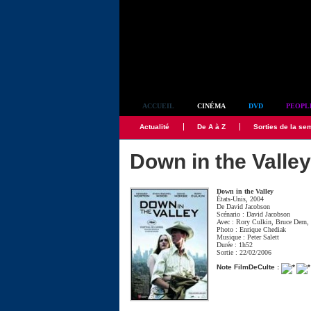
Simplement culte
ACCUEIL
CINÉMA
DVD
PEOPL
Actualité
De A à Z
Sorties de la se
Down in the Valley
Down in the Valley
États-Unis, 2004
De
David Jacobson
Scénario :
David Jacobson
Avec :
Rory Culkin
,
Bruce Dern
Photo :
Enrique Chediak
Musique :
Peter Salett
Durée : 1h52
Sortie : 22/02/2006
Note FilmDeCulte :