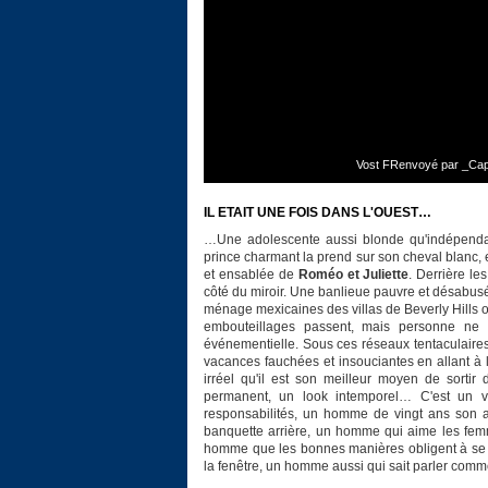
Vost FRenvoyé par _Capr
IL ETAIT UNE FOIS DANS L'OUEST…
…Une adolescente aussi blonde qu'indépendant
prince charmant la prend sur son cheval blanc, 
et ensablée de
Roméo et Juliette
. Derrière le
côté du miroir. Une banlieue pauvre et désabusé
ménage mexicaines des villas de Beverly Hills ou
embouteillages passent, mais personne ne s'
événementielle. Sous ces réseaux tentaculaires,
vacances fauchées et insouciantes en allant à l
irréel qu'il est son meilleur moyen de sorti
permanent, un look intemporel… C'est un 
responsabilités, un homme de vingt ans son a
banquette arrière, un homme qui aime les femme
homme que les bonnes manières obligent à se 
la fenêtre, un homme aussi qui sait parler com