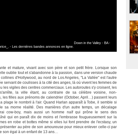
Down in the Valley - BA -
ice_. - Les dernières bandes annonces en ligne.
e et mature, vivant avec son père et son petit frère. Lorsque son
elle oublie tout et s'abandonne à la passion, dans une version chaude
s collines d'Hollywood, au nord de Los Angeles, "La Vallée" est l'autre
e servant de coulisses à la cité des anges, là où vivent les femmes de
 les vigiles des centres commerciaux. Les autoroutes s'y croisent, les
arrête, la ville étant, au contraire de sa célèbre voisine, non-
 les filles aux prénoms de calendrier (October, April…) passent leurs
a plage le nombril à l'air. Quand Harlan apparaît à Tobe, il semble si
r de sa morne réalité. Des manières d'un autre temps, un décalage
vrai cow-boy, mais aussi un homme naïf qui prône le sens des
îné qui en paraît dix de moins et l'embrasse fougueusement sur la
s en robe et bottes même si elles lui font prendre de l'ecstasy, un
présenter au père de son amoureuse pour mieux enlever celle-ci par
me son égal à un enfant de 13 ans…