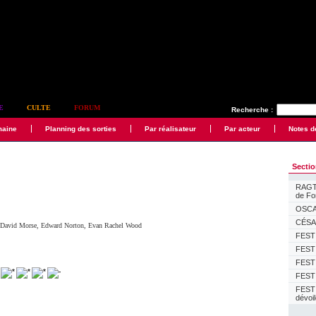
E
CULTE
FORUM
Recherche :
maine
Planning des sorties
Par réalisateur
Par acteur
Notes d
Secti
RAGTI
de F
OSCAR
CÉSAR
,
David Morse
,
Edward Norton
,
Evan Rachel Wood
FESTI
FESTI
FESTI
FESTI
FEST
dévoi