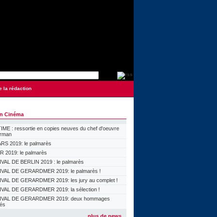
e la rédaction
on Cinéma
ME : ressortie en copies neuves du chef d'oeuvre
orman
S 2019: le palmarès
 2019: le palmarès
VAL DE BERLIN 2019 : le palmarès
VAL DE GERARDMER 2019: le palmarès !
VAL DE GERARDMER 2019: les jury au complet !
VAL DE GERARDMER 2019: la sélection !
IVAL DE GERARDMER 2019: deux hommages
lés
plus de news